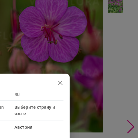
RU
en
Выберите страну и
язык:
Австрия