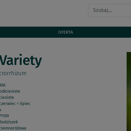
OFERTA
Variety
rorrhizum
TAK
półcieniste
cieniste
czerwiec ÷ lipiec
4
71109
Bodziszek
ciemnoróżowa