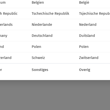
ium
Belgien
België
III
IV
V
VI
VII
VIII
IX
h Republic
Tschechische Republik
Tsjechische Repub
media
erlands
Niederlande
Nederland
many
Deutschland
Duitsland
nd
Polen
Polen
zerland
Schweiz
Zwitserland
r
Sonstiges
Overig