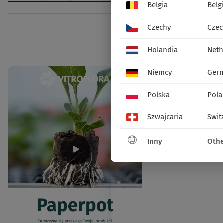
Belgia
Belg
miesiąc:
II
Czechy
Czec
udostępnij:
Social 
Holandia
Neth
Niemcy
Ger
Polska
Pola
Szwajcaria
Swit
Inny
Othe