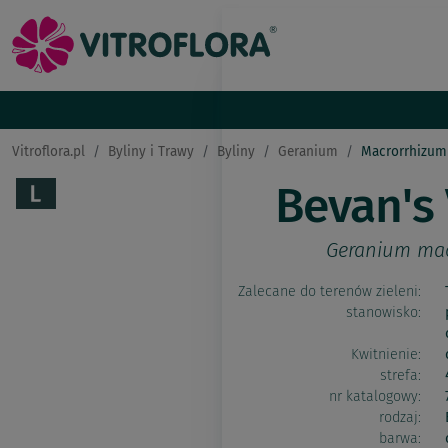
Vitroflora.pl
Byliny i Trawy
Byliny
Geranium
Macrorrhizum
Bevan's 
Geranium mac
Zalecane do terenów zieleni:
stanowisko:
Kwitnienie:
strefa:
nr katalogowy:
rodzaj:
barwa: