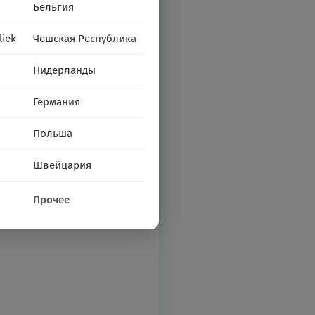
Бельгия
liek
Чешская Республика
Нидерланды
Германия
Польша
Швейцария
Прочее