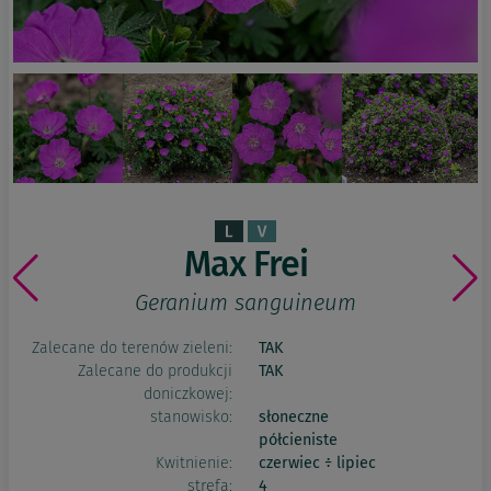
Max Frei
Geranium sanguineum
Zalecane do terenów zieleni:
TAK
Zalecane do produkcji
TAK
doniczkowej:
stanowisko:
słoneczne
półcieniste
Kwitnienie:
czerwiec ÷ lipiec
strefa:
4