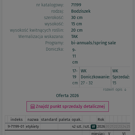
nr katalogowy:
71199
rodzaj:
Bodziszek
szerokość:
30 cm
wysokość:
15 cm
wysokość kwitnących roślin:
20 cm
Wernalizacja wskazana:
TAK
Programy:
bi-annuals/spring sale
Doniczka:
9-
11
cm
17-
WK
WK
19
Doniczkowanie:
Sprzedaż:
cm
27 - 32
15
Oferta 2026
Znajdź punkt sprzedaży detalicznej
indeks
nazwa
standard
paleta
opak.
Rok
9-71199-01
etykiety
42 szt.
/szt.
2026
20
21
22
23
24
25
26
VF
miesiąc:
V
VI