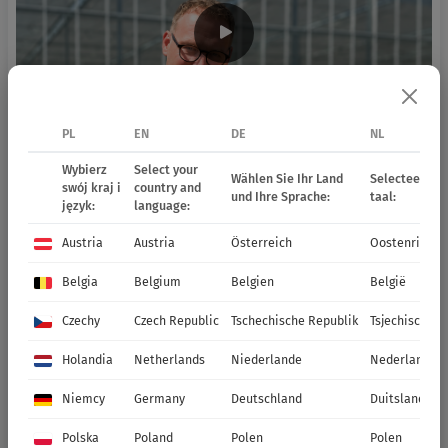
PL
EN
DE
NL
Wybierz
Select your
Wählen Sie Ihr Land
Selecteer uw 
swój kraj i
country and
und Ihre Sprache:
taal:
język:
language:
Austria
Austria
Österreich
Oostenrijk
Belgia
Belgium
Belgien
België
Czechy
Czech Republic
Tschechische Republik
Tsjechische R
Holandia
Netherlands
Niederlande
Nederland
Niemcy
Germany
Deutschland
Duitsland
Polska
Poland
Polen
Polen