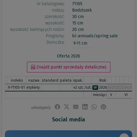
nr katalogowy:
71105
rodzaj:
Bodziszek
szerokość:
30 cm
wysokość:
15 cm
wysokość kwitnących roślin:
20 cm
Programy:
bi-annuals/spring sale
Doniczka:
9-11 cm
Oferta 2026
Znajdź punkt sprzedaży detalicznej
indeks
nazwa
standard
paleta
opak.
Rok
9-71105-01
etykiety
42 szt.
/szt.
2026
20
21
22
23
24
25
26
VF
miesiąc:
V
VI
udostępnij:
Social media