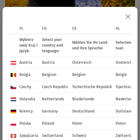
PL
EN
DE
NL
Wybierz
Select your
Wählen Sie Ihr Land
Selecteer uw 
swój kraj i
country and
und Ihre Sprache:
taal:
język:
language:
Austria
Austria
Österreich
Oostenrijk
Belgia
Belgium
Belgien
België
Czechy
Czech Republic
Tschechische Republik
Tsjechische R
Holandia
Netherlands
Niederlande
Nederland
Niemcy
Germany
Deutschland
Duitsland
Polska
Poland
Polen
Polen
Szwajcaria
Switzerland
Schweiz
Zwitserland