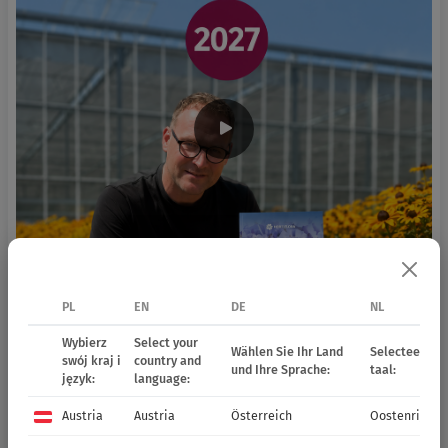
PL
EN
DE
NL
Wybierz
Select your
Wählen Sie Ihr Land
Selecteer uw 
swój kraj i
country and
und Ihre Sprache:
taal:
język:
language:
Austria
Austria
Österreich
Oostenrijk