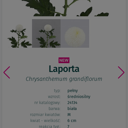
Laporta
Chrysanthemum grandiflorum
typ:
pełny
wzrost:
średniosilny
nr katalogowy:
24134
barwa:
biała
rozmiar kwiatów:
M
kwiat - wielkość:
6 cm
reakcja tyg.:
7