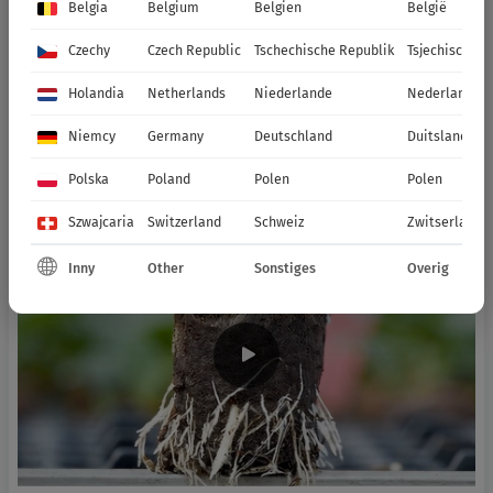
Belgia
Belgium
Belgien
België
Czechy
Czech Republic
Tschechische Republik
Tsjechische R
Holandia
Netherlands
Niederlande
Nederland
Niemcy
Germany
Deutschland
Duitsland
Polska
Poland
Polen
Polen
Szwajcaria
Switzerland
Schweiz
Zwitserland
Inny
Other
Sonstiges
Overig