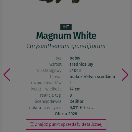
Magnum White
Chrysanthemum grandiflorum
typ:
pełny
wzrost:
średniosilny
nr katalogowy:
24043
barwa:
biała z żółtym środkiem
rozmiar kwiatów:
L
kwiat - wielkość:
14 cm
reakcja tyg.:
8
licencjodawca:
Deliflor
opłata licencyjna:
0,011 € / szt.
Oferta 2026
Znajdź punkt sprzedaży detalicznej