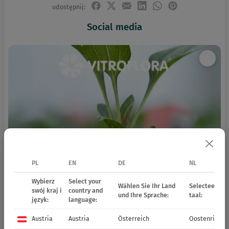
udostępnij:
Social media
PL
EN
DE
NL
Wybierz
Select your
Wählen Sie Ihr Land
Selecteer uw 
swój kraj i
country and
und Ihre Sprache:
taal:
język:
language:
Austria
Austria
Österreich
Oostenrijk