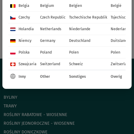
Belgia
Belgium
Belgien
België
Czechy
Czech Republic
Tschechische Republik
Tsjechische R
Holandia
Netherlands
Niederlande
Nederland
Niemcy
Germany
Deutschland
Duitsland
Polska
Poland
Polen
Polen
Szwajcaria
Switzerland
Schweiz
Zwitserland
Inny
Other
Sonstiges
Overig
OFERTA
BYLINY
TRAWY
ROŚLINY RABATOWE - WIOSENNE
ROŚLINY JEDNOROCZNE - WIOSENNE
ROŚLINY DONICZKOWE