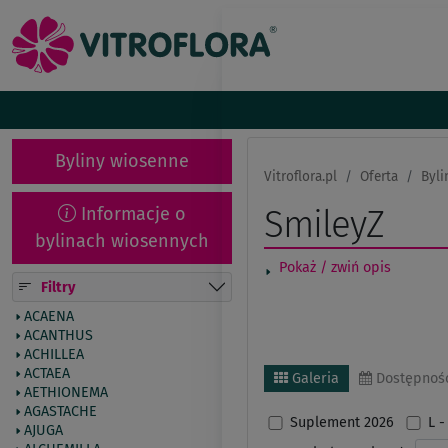
Byliny wiosenne
Vitroflora.pl
Oferta
Byli
Informacje o
SmileyZ
bylinach wiosennych
Pokaż / zwiń opis
Filtry
ACAENA
ACANTHUS
ACHILLEA
ACTAEA
Galeria
Dostępnoś
AETHIONEMA
AGASTACHE
Suplement 2026
L
AJUGA