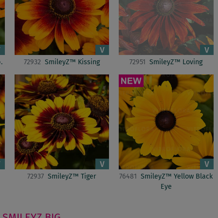
.
72932
SmileyZ™ Kissing
72951
SmileyZ™ Loving
72937
SmileyZ™ Tiger
76481
SmileyZ™ Yellow Black
Eye
SMILEYZ BIG