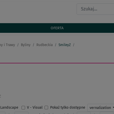
OFERTA
ny i Trawy
Byliny
Rudbeckia
SmileyZ
ć
Pokaż tylko dostępne
 - Landscape
V - Visual
vernalization