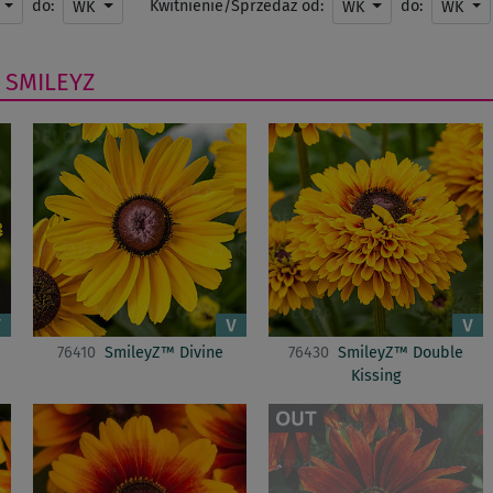
do:
Kwitnienie/Sprzedaż od:
do:
WK
WK
WK
SMILEYZ
76410
SmileyZ™ Divine
76430
SmileyZ™ Double
Kissing