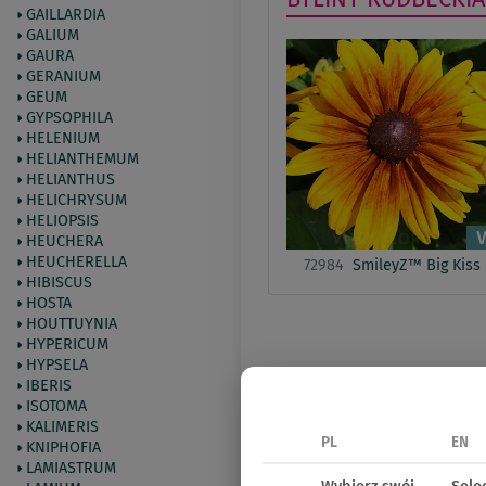
GAILLARDIA
GALIUM
GAURA
GERANIUM
GEUM
GYPSOPHILA
HELENIUM
HELIANTHEMUM
HELIANTHUS
HELICHRYSUM
HELIOPSIS
HEUCHERA
HEUCHERELLA
72984
SmileyZ™ Big Kiss
HIBISCUS
HOSTA
HOUTTUYNIA
HYPERICUM
HYPSELA
IBERIS
ISOTOMA
KALIMERIS
PL
EN
KNIPHOFIA
LAMIASTRUM