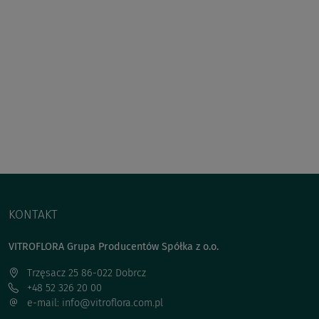
KONTAKT
VITROFLORA Grupa Producentów Spółka z o.o.
Trzęsacz 25 86-022 Dobrcz
+48 52 326 20 00
e-mail: info@vitroflora.com.pl