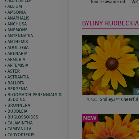
ALCHEMILLA
Doniczkowanie od:
WK
ALLIUM
AMSONIA
ANAPHALIS
BYLINY
RUDBECKIA
ANCHUSA
ANEMONE
ANTENNARIA
ANTHEMIS
AQUILEGIA
ARENARIA
ARMERIA
ARTEMISIA
ASTER
ASTRANTIA
BALLOTA
BERGENIA
BLOOMATCH PERENNIALS &
BEDDING
76425
SmileyZ™ Cheerful
BRUNNERA
BUDDLEJA
BUGLOSSOIDES
CALAMINTHA
CAMPANULA
CARYOPTERIS