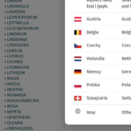
Wybierz swój
Sele
LAMIUM
kraj i język:
and 
LAVANDULA
LAVATERA
LEONTOPODIUM
Austria
Aust
LEPTINELLA
LEUCANTHEMUM
Belgia
Belg
LIMONIUM
LINDERNIA
Czechy
Czec
LITHODORA
LOBELIA
LUPINUS
Holandia
Neth
LYCHNIS
LYSIMACHIA
Niemcy
Ger
LYTHRUM
MALVA
MAZUS
Polska
Pola
MENTHA
MONARDA
Szwajcaria
Swit
MUEHLENBECKIA
MUSA
NEPETA
Inny
Othe
OENOTHERA
OLEARIA
OMPHALODES