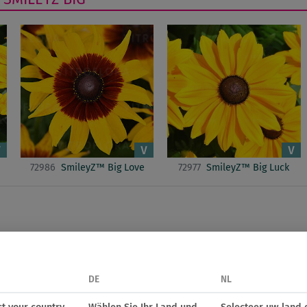
72986
SmileyZ™ Big Love
72977
SmileyZ™ Big Luck
DE
NL