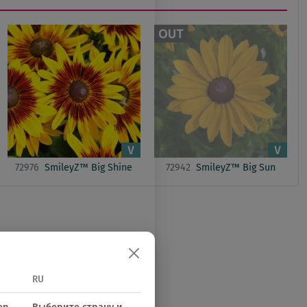
72976
SmileyZ™ Big Shine
72942
SmileyZ™ Big Sun
RU