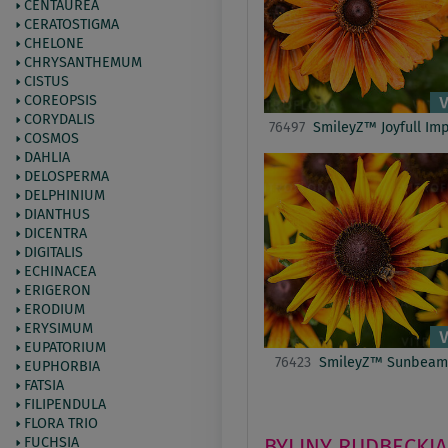
CENTAUREA
CERATOSTIGMA
CHELONE
CHRYSANTHEMUM
CISTUS
COREOPSIS
CORYDALIS
76497
SmileyZ™ Joyfull Imp
COSMOS
DAHLIA
DELOSPERMA
DELPHINIUM
DIANTHUS
DICENTRA
DIGITALIS
ECHINACEA
ERIGERON
ERODIUM
ERYSIMUM
EUPATORIUM
76423
SmileyZ™ Sunbeam
EUPHORBIA
FATSIA
FILIPENDULA
FLORA TRIO
BYLINY
RUDBECKIA
FUCHSIA