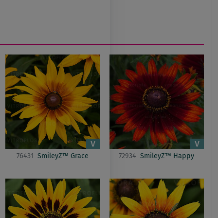
76431
SmileyZ™ Grace
72934
SmileyZ™ Happy