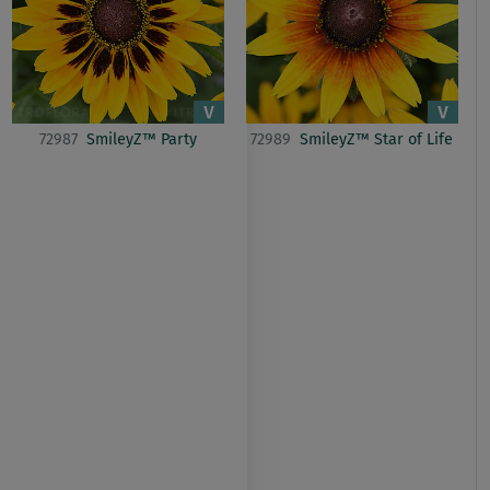
72987
SmileyZ™ Party
72989
SmileyZ™ Star of Life