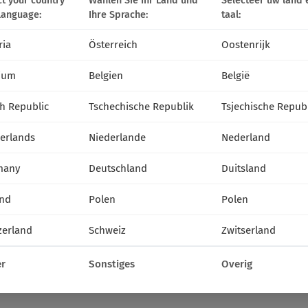
ct your country
Wählen Sie Ihr Land und
Selecteer uw land 
language:
Ihre Sprache:
taal:
ria
Österreich
Oostenrijk
ium
Belgien
België
h Republic
Tschechische Republik
Tsjechische Repub
erlands
Niederlande
Nederland
many
Deutschland
Duitsland
nd
Polen
Polen
zerland
Schweiz
Zwitserland
r
Sonstiges
Overig