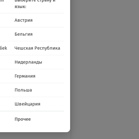
en
Выберите страну и
язык:
Австрия
Бельгия
liek
Чешская Республика
Нидерланды
Германия
Польша
Швейцария
Прочее