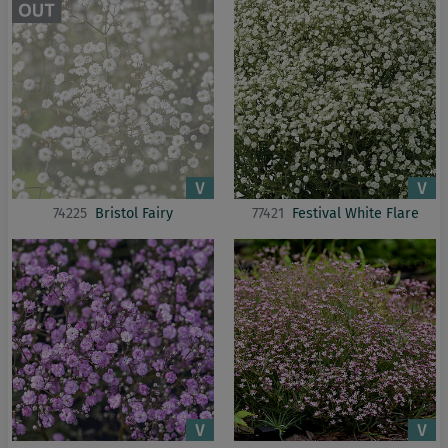
74225
Bristol Fairy
77421
Festival White Flare