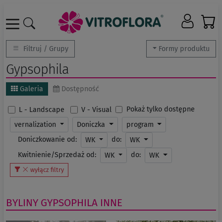
Filtruj / Grupy
Formy produktu
Gypsophila
Galeria
Dostępność
Pokaż tylko dostępne
L - Landscape
V - Visual
vernalization
Doniczka
program
Doniczkowanie od:
do:
WK
WK
Kwitnienie/Sprzedaż od:
do:
WK
WK
wyłącz filtry
BYLINY
GYPSOPHILA
INNE