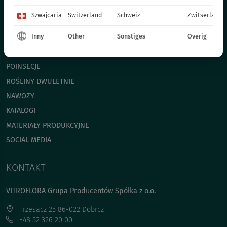
ROŚLINY RABATOWE - WIOSENNE
Szwajcaria
Switzerland
Schweiz
Zwitserland
ROŚLINY JEDNOROCZNE - WIOSENNE
Inny
Other
Sonstiges
Overig
ROŚLINY DONICZKOWE
CHRYZANTEMY
POINSECJE
ROŚLINY DWULETNIE
NAWOZY
KATALOGI
MATERIAŁY PRODUKCYJNE
SOCIAL MEDIA
KONTAKT
VITROFLORA Grupa Producentów Spółka z o.o.
Trzęsacz 25 86-022 Dobrcz
+48 52 326 20 00