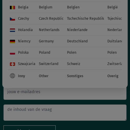
Belgia
Belgium
Belgien
België
Czechy
Czech Republic
Tschechische Republik
Tsjechische R
Holandia
Netherlands
Niederlande
Nederland
Schrijf ons
Niemcy
Germany
Deutschland
Duitsland
Polska
Poland
Polen
Polen
Szwajcaria
Switzerland
Schweiz
Zwitserland
voornaam en achternaam
Inny
Other
Sonstiges
Overig
jouw e-mailadres