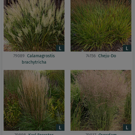
79089
Calamagrostis
74156
Cheju-Do
brachytricha