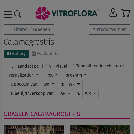
Filteren / Groepen
Productvormen
Calamagrostris
Gallery
Availability
Toon alleen beschikbare
L - Landscape
V - Visual
vernalization
Pot
program
Oppotten van:
in:
WK
WK
Bloeitijd/Verkoop van:
in:
WK
WK
GRASSEN
CALAMAGROSTRIS