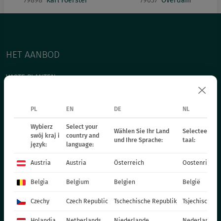
79898
Karl Foerster
79037
Overdam
HET AANBOD
VASTE PLANTEN
GRASSEN
BEDDINGPLANTEN - LENTE
PL
EN
DE
NL
ANNUAL PLANTS - SPRING
Wybierz
Select your
Wählen Sie Ihr Land
Selecteer uw 
POTPLANTEN
swój kraj i
country and
und Ihre Sprache:
taal:
język:
language:
СHRYSANTHEMUM CUTTING
POINSETTIA
Austria
Austria
Österreich
Oostenrijk
TWEEJARIGE PLANTEN
Belgia
Belgium
Belgien
België
MESTSTOFFEN
Czechy
Czech Republic
Tschechische Republik
Tsjechische R
CATALOGUES
PRODUCTIEMATERIALEN
Holandia
Netherlands
Niederlande
Nederland