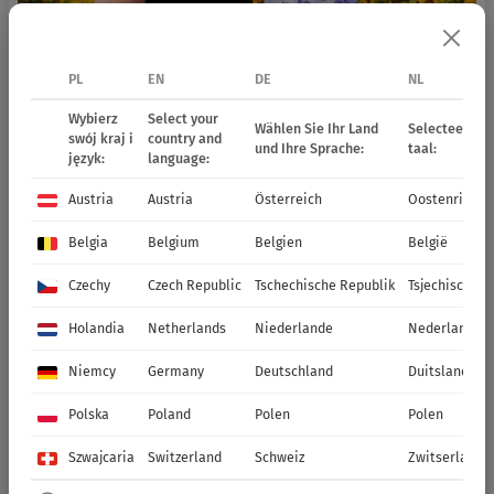
PL
EN
DE
NL
Wybierz
Select your
Wählen Sie Ihr Land
Selecteer uw 
swój kraj i
country and
und Ihre Sprache:
taal:
język:
language:
Austria
Austria
Österreich
Oostenrijk
Belgia
Belgium
Belgien
België
Czechy
Czech Republic
Tschechische Republik
Tsjechische R
Holandia
Netherlands
Niederlande
Nederland
Niemcy
Germany
Deutschland
Duitsland
Polska
Poland
Polen
Polen
Szwajcaria
Switzerland
Schweiz
Zwitserland