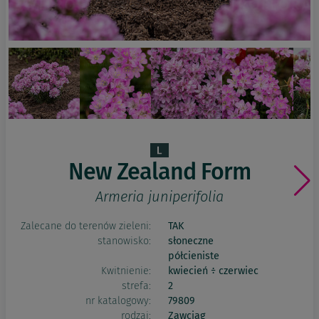
New Zealand Form
Armeria juniperifolia
Zalecane do terenów zieleni:
TAK
stanowisko:
słoneczne
półcieniste
Kwitnienie:
kwiecień ÷ czerwiec
strefa:
2
nr katalogowy:
79809
rodzaj:
Zawciąg