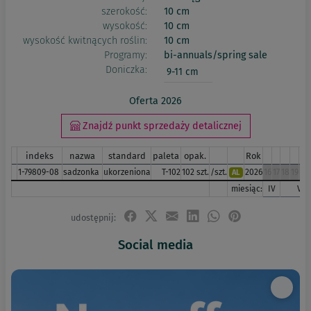
szerokość:
10 cm
wysokość:
10 cm
wysokość kwitnących roślin:
10 cm
Programy:
bi-annuals/spring sale
Doniczka:
9-11 cm
Oferta 2026
Znajdź punkt sprzedaży detalicznej
indeks
nazwa
standard
paleta
opak.
Rok
1-79809-08
sadzonka
ukorzeniona
T-102
102 szt.
/szt.
2026
16
17
18
19
20
AL
miesiąc:
IV
V
udostępnij:
Social media