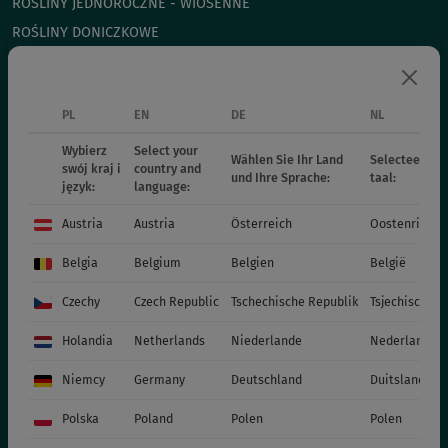
ROŚLINY JEDNOROCZNE - WIOSENNE
ROŚLINY DONICZKOWE
CHRYZANTEMY
POINSECJE
PL
EN
DE
NL
ROŚLINY DWULETNIE
NAWOZY
Wybierz
Select your
Wählen Sie Ihr Land
Selecteer uw 
swój kraj i
country and
KATALOGI
und Ihre Sprache:
taal:
język:
language:
MATERIAŁY PRODUKCYJNE
Austria
Austria
Österreich
Oostenrijk
SOCIAL MEDIA
Belgia
Belgium
Belgien
België
KONTAKT
Czechy
Czech Republic
Tschechische Republik
Tsjechische R
VITROFLORA Grupa Producentów Spółka z o.o.
Holandia
Netherlands
Niederlande
Nederland
Trzęsacz 25 86-022 Dobrcz
Niemcy
Germany
Deutschland
Duitsland
+48 52 326 20 00
e-mail: info@vitroflora.com.pl
Polska
Poland
Polen
Polen