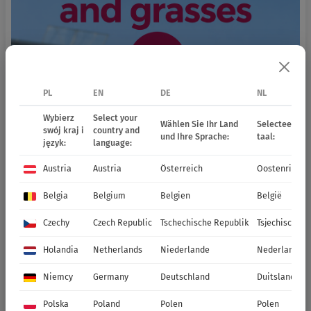
PL
EN
DE
NL
Wybierz
Select your
Wählen Sie Ihr Land
Selecteer uw 
swój kraj i
country and
und Ihre Sprache:
taal:
język:
language:
Austria
Austria
Österreich
Oostenrijk
Belgia
Belgium
Belgien
België
Czechy
Czech Republic
Tschechische Republik
Tsjechische R
Holandia
Netherlands
Niederlande
Nederland
Niemcy
Germany
Deutschland
Duitsland
Polska
Poland
Polen
Polen