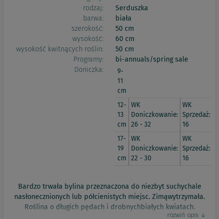
rodzaj:
Serduszka
barwa:
biała
szerokość:
50 cm
wysokość:
60 cm
wysokość kwitnących roślin:
50 cm
Programy:
bi-annuals/spring sale
Doniczka:
9-
11
cm
12-
WK
WK
13
Doniczkowanie:
Sprzedaż:
cm
26 - 32
16
17-
WK
WK
19
Doniczkowanie:
Sprzedaż:
cm
22 - 30
16
Bardzo trwała bylina przeznaczona do niezbyt suchychale
nasłonecznionych lub półcienistych miejsc. Zimąwytrzymała.
Roślina o długich pędach i drobnychbiałych kwiatach.