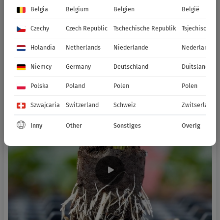
Belgia
Belgium
Belgien
België
Czechy
Czech Republic
Tschechische Republik
Tsjechische R
Holandia
Netherlands
Niederlande
Nederland
Niemcy
Germany
Deutschland
Duitsland
Polska
Poland
Polen
Polen
Szwajcaria
Switzerland
Schweiz
Zwitserland
Inny
Other
Sonstiges
Overig