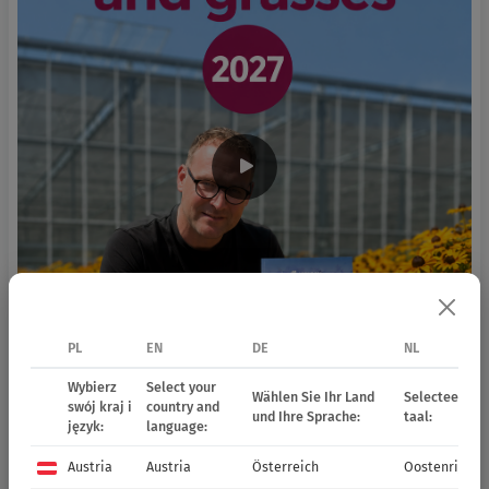
PL
EN
DE
NL
Wybierz
Select your
Wählen Sie Ihr Land
Selecteer uw 
swój kraj i
country and
und Ihre Sprache:
taal:
język:
language:
Austria
Austria
Österreich
Oostenrijk