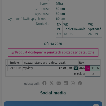
barwa:
żółta
szerokość:
50 cm
wysokość:
50 cm
wysokość kwitnących roślin:
60 cm
Doniczka:
17-
WK
WK
19
Doniczkowanie:
Sprzedaż:
cm
10 - 30
26 - 39
Oferta 2026
Produkt dostępny w punktach sprzedaży detalicznej
indeks
nazwa
standard
paleta
opak.
Rok
9-79010-01
etykiety
42 szt.
/szt.
2026
35
36
37
VF
miesiąc:
IX
udostępnij:
Social media