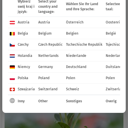
Wybierz
Select your
Wählen Sie Ihr Land
Selecteer uw 
swój kraj i
country and
und Ihre Sprache:
taal:
język:
language:
Austria
Austria
Österreich
Oostenrijk
Belgia
Belgium
Belgien
België
Czechy
Czech Republic
Tschechische Republik
Tsjechische R
Holandia
Netherlands
Niederlande
Nederland
Niemcy
Germany
Deutschland
Duitsland
Polska
Poland
Polen
Polen
Szwajcaria
Switzerland
Schweiz
Zwitserland
Inny
Other
Sonstiges
Overig