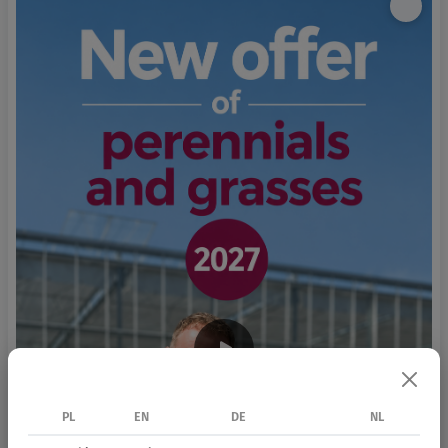
PL
EN
DE
NL