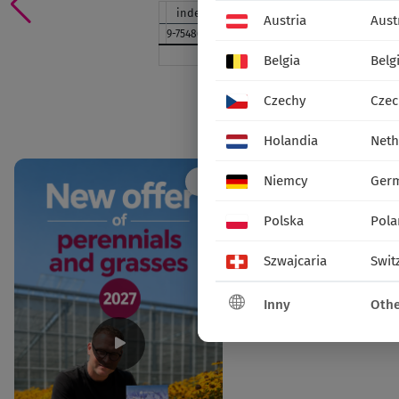
indeks
nazwa
standard
paleta
opak.
Austria
Aust
9-75486-01
etykiety
42 szt.
/s
Belgia
Belg
udostępnij:
Czechy
Czec
Social media
Holandia
Neth
Niemcy
Ger
Polska
Pola
Szwajcaria
Swit
Inny
Othe