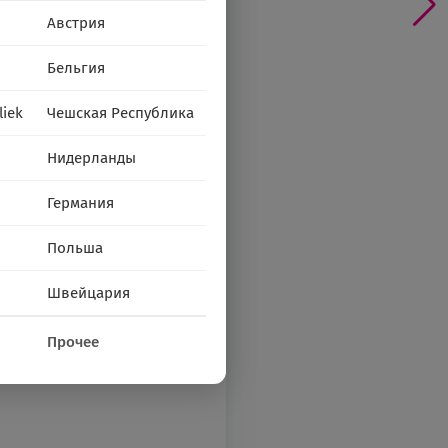
Австрия
Бельгия
liek
Чешская Республика
Нидерланды
Германия
Польша
Швейцария
Прочее