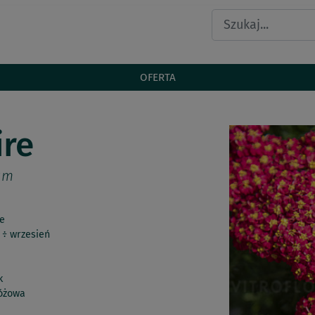
OFERTA
ire
ium
e
 ÷ wrzesień
k
óżowa