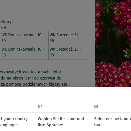
 Orange
 szt.
WK Doniczkowanie: 10 -
WK Sprzedaż: 24 -
30
36
WK Doniczkowanie: 10 -
WK Sprzedaż: 25 -
30
38
alerzowatych kwiatostanach. Kolor
ada na okres letni od czerwca do
ta za pomocą podziemnych kłączy ale
ę przy ziemi, co wzmocni karpę przed
DE
NL
ct your country
Wählen Sie Ihr Land und
Selecteer uw land 
daży detalicznej
language:
Ihre Sprache:
taal: