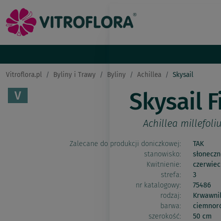
Vitroflora.pl
Byliny i Trawy
Byliny
Achillea
Skysail
Skysail F
Achillea millefol
Zalecane do produkcji doniczkowej:
TAK
stanowisko:
słoneczn
Kwitnienie:
czerwiec
strefa:
3
nr katalogowy:
75486
rodzaj:
Krwawni
barwa:
ciemnor
szerokość:
50 cm