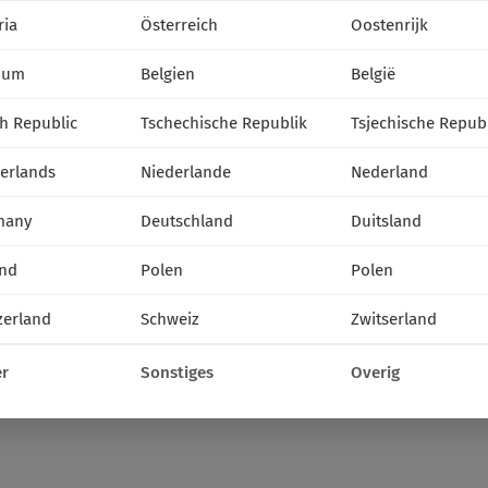
Rok
ria
Österreich
Oostenrijk
zt.
2026
35
36
37
VF
miesiąc:
IX
ium
Belgien
België
h Republic
Tschechische Republik
Tsjechische Repub
erlands
Niederlande
Nederland
many
Deutschland
Duitsland
nd
Polen
Polen
zerland
Schweiz
Zwitserland
r
Sonstiges
Overig