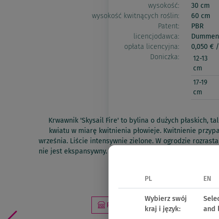
wysokość:
30 cm
wysokość kwitnących roślin:
60 cm
Patent:
PBR
licencjodawca:
Dummen
opłata licencyjna:
0,050 € /
Doniczka:
12-13
cm
17-19
cm
Krwawnik 'Skysail Fire' to bylina o dużych płaskich, t
kwiatu w miarę kwitnienia płowieje. Kwitnienie przyp
września. Liście intensywnie zielone. W ogrodzie rozras
nie jest ekspansywny. Po przekwitnięciu przyciąć roślin
zimą.
PL
EN
Oferta 2026
Wybierz swój
Sele
Produkt dostępny w punktach sprze
kraj i język:
and 