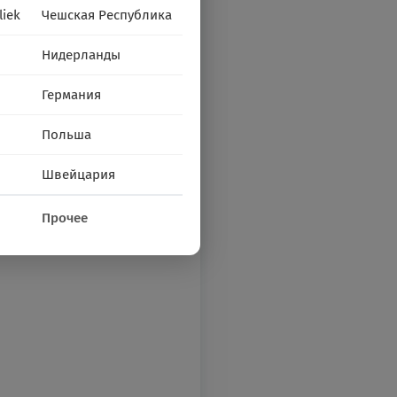
liek
Чешская Республика
Нидерланды
Германия
Польша
Швейцария
Прочее