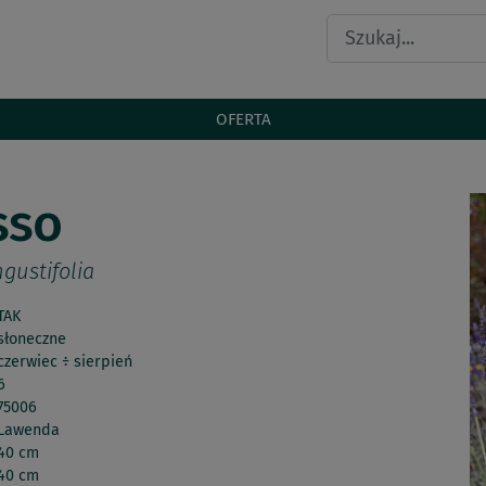
OFERTA
sso
gustifolia
TAK
słoneczne
czerwiec ÷ sierpień
6
75006
Lawenda
40 cm
40 cm