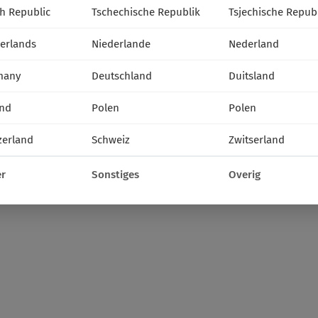
h Republic
Tschechische Republik
Tsjechische Repub
erlands
Niederlande
Nederland
many
Deutschland
Duitsland
nd
Polen
Polen
zerland
Schweiz
Zwitserland
r
Sonstiges
Overig