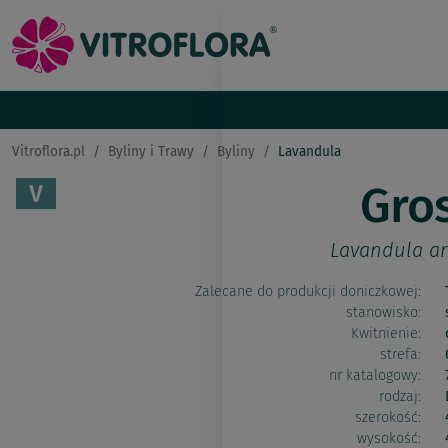
Vitroflora.pl
Byliny i Trawy
Byliny
Lavandula
Gro
Lavandula an
Zalecane do produkcji doniczkowej:
stanowisko:
Kwitnienie:
strefa:
nr katalogowy:
rodzaj:
szerokość:
wysokość: