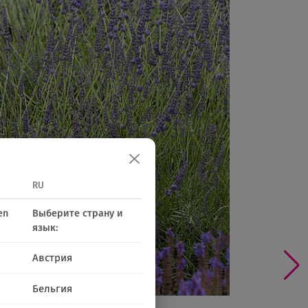
RU
en
Выберите страну и
язык:
Австрия
Бельгия