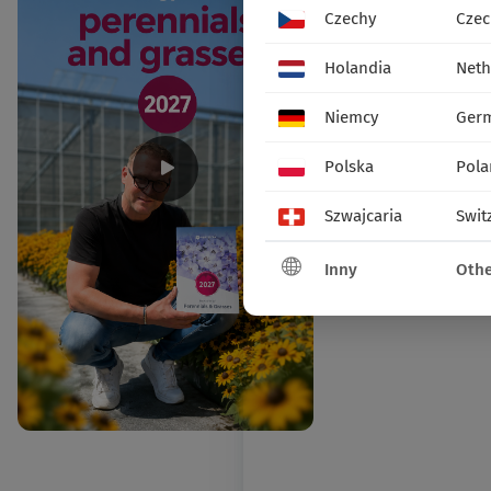
Czechy
Czec
Holandia
Neth
Niemcy
Ger
Polska
Pola
Szwajcaria
Swit
Inny
Othe