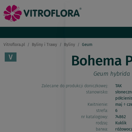
Vitroflora.pl
Byliny i Trawy
Byliny
Geum
Bohema P
Geum hybrida
Zalecane do produkcji doniczkowej:
TAK
stanowisko:
słoneczn
półcieni
Kwitnienie:
maj ÷ cz
strefa:
6
nr katalogowy:
74862
rodzaj:
Kuklik
barwa:
różowoc