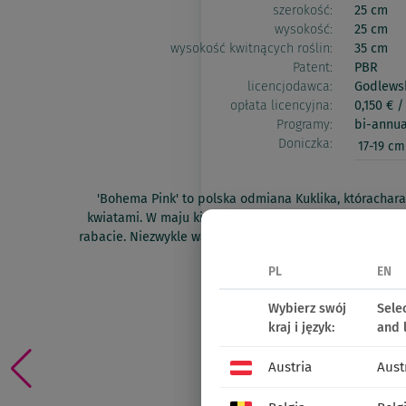
szerokość:
25 cm
wysokość:
25 cm
wysokość kwitnących roślin:
35 cm
Patent:
PBR
licencjodawca:
Godlews
opłata licencyjna:
0,150 € / 
Programy:
bi-annua
Doniczka:
17-19 cm
'Bohema Pink' to polska odmiana Kuklika, którachar
kwiatami. W maju kiedy niewiele bylin kwitnie, ten Kuk
rabacie. Niezwykle ważna roślina dla pszczół ze względu
ogrodzie w tym czasie
PL
EN
Oferta 2026
Wybierz swój
Sele
kraj i język:
and 
Znajdź punkt sprzedaży det
Austria
Aust
udostępnij: