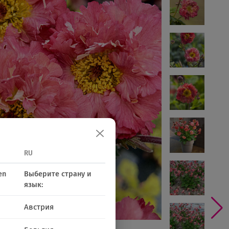
RU
en
Выберите страну и
язык:
Австрия