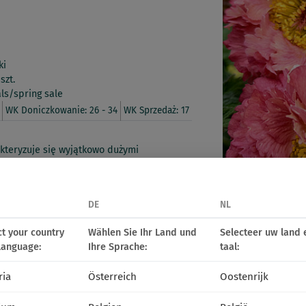
ki
szt.
ls/spring sale
WK Doniczkowanie: 26 - 34
WK Sprzedaż: 17
akteryzuje się wyjątkowo dużymi
lik przyciąga każde spojrzenie na
 na małą ilość kwitnących roślin w
.
DE
NL
ct your country
Wählen Sie Ihr Land und
Selecteer uw land 
language:
Ihre Sprache:
taal:
alicznej
ria
Österreich
Oostenrijk