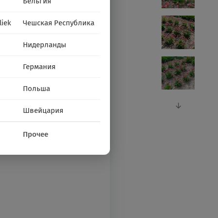
Бельгия
liek
Чешская Республика
Нидерланды
Германия
Польша
Швейцария
Прочее