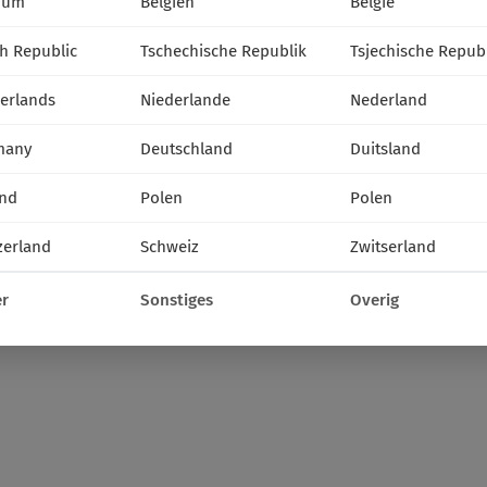
ium
Belgien
België
h Republic
Tschechische Republik
Tsjechische Repub
erlands
Niederlande
Nederland
many
Deutschland
Duitsland
nd
Polen
Polen
zerland
Schweiz
Zwitserland
r
Sonstiges
Overig