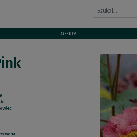
OFERTA
ink
e
ste
erwiec
zerwona