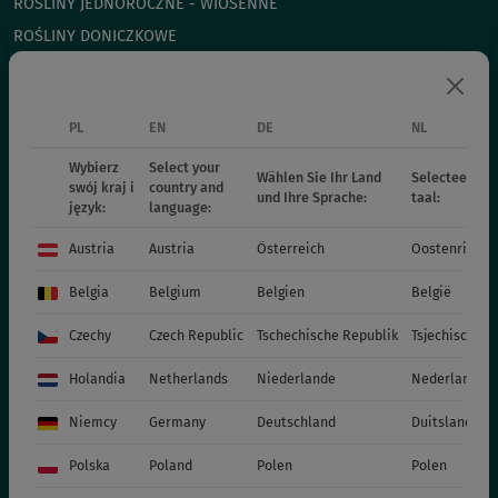
ROŚLINY JEDNOROCZNE - WIOSENNE
ROŚLINY DONICZKOWE
CHRYZANTEMY
POINSECJE
PL
EN
DE
NL
ROŚLINY DWULETNIE
NAWOZY
Wybierz
Select your
Wählen Sie Ihr Land
Selecteer uw 
swój kraj i
country and
KATALOGI
und Ihre Sprache:
taal:
język:
language:
MATERIAŁY PRODUKCYJNE
Austria
Austria
Österreich
Oostenrijk
SOCIAL MEDIA
Belgia
Belgium
Belgien
België
KONTAKT
Czechy
Czech Republic
Tschechische Republik
Tsjechische R
VITROFLORA Grupa Producentów Spółka z o.o.
Holandia
Netherlands
Niederlande
Nederland
Trzęsacz 25 86-022 Dobrcz
Niemcy
Germany
Deutschland
Duitsland
+48 52 326 20 00
e-mail: info@vitroflora.com.pl
Polska
Poland
Polen
Polen