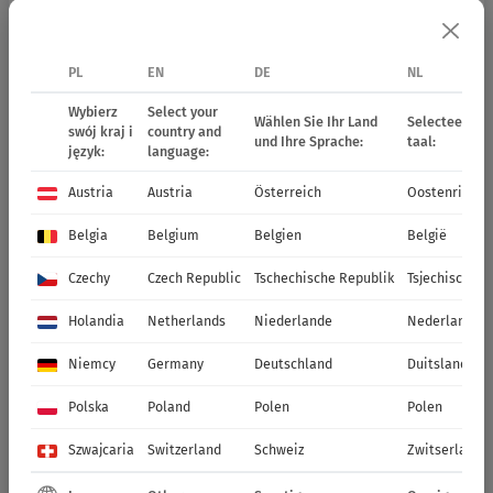
PL
EN
DE
NL
Wybierz
Select your
Wählen Sie Ihr Land
Selecteer uw 
swój kraj i
country and
und Ihre Sprache:
taal:
język:
language:
Austria
Austria
Österreich
Oostenrijk
Belgia
Belgium
Belgien
België
Czechy
Czech Republic
Tschechische Republik
Tsjechische R
Holandia
Netherlands
Niederlande
Nederland
Niemcy
Germany
Deutschland
Duitsland
Polska
Poland
Polen
Polen
Szwajcaria
Switzerland
Schweiz
Zwitserland