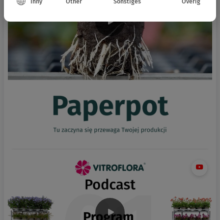
Inny
Other
Sonstiges
Overig