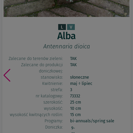
Alba
Antennaria dioica
Zalecane do terenów zieleni:
TAK
Zalecane do produkcji
TAK
doniczkowej:
stanowisko:
słoneczne
Kwitnienie:
maj ÷ lipiec
strefa:
3
nr katalogowy:
73332
szerokość:
25 cm
wysokość:
10 cm
wysokość kwitnących roślin:
15 cm
Programy:
bi-annuals/spring sale
Doniczka:
9-