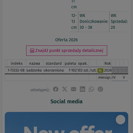
11
cm
12-
WK
WK
13
Doniczkowanie:
Sprzedaż:
cm
30 - 38
20
Oferta 2026
Znajdź punkt sprzedaży detalicznej
indeks
nazwa
standard
paleta
opak.
Rok
1-73332-08
sadzonka
ukorzeniona
T-102
102 szt.
/szt.
2026
17
18
19
20
21
AL
miesiąc:
IV
V
udostępnij:
Social media