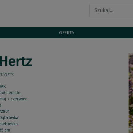
OFERTA
Hertz
ptans
TAK
półcieniste
maj ÷ czerwiec
3
72801
Dąbrówka
niebieska
35 cm