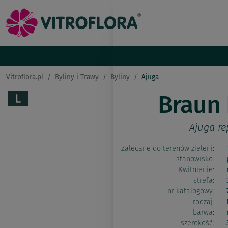
Vitroflora.pl
Byliny i Trawy
Byliny
Ajuga
Braun 
Ajuga re
Zalecane do terenów zieleni:
stanowisko:
Kwitnienie:
strefa:
nr katalogowy:
rodzaj:
barwa:
szerokość: