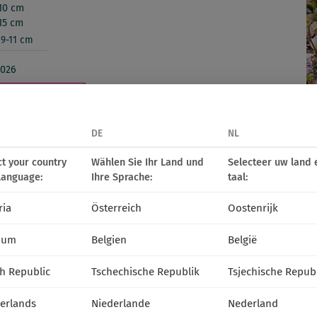
10 cm
15 cm
9-11 cm
2026
daży detalicznej
DE
NL
14
15
16
17
18
19
20
21
22
23
24
25
26
27
28
29
30
31
32
33
34
35
36
IV
V
VI
VII
VIII
IX
ct your country
Wählen Sie Ihr Land und
Selecteer uw land 
language:
Ihre Sprache:
taal:
ria
Österreich
Oostenrijk
media
ium
Belgien
België
h Republic
Tschechische Republik
Tsjechische Repub
erlands
Niederlande
Nederland