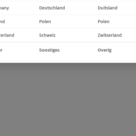
many
Deutschland
Duitsland
nd
Polen
Polen
zerland
Schweiz
Zwitserland
r
Sonstiges
Overig