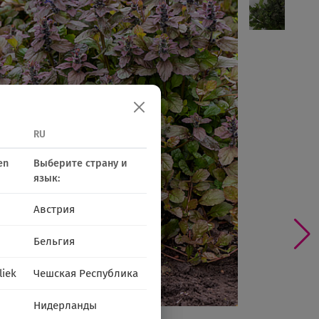
RU
en
Выберите страну и
язык:
Австрия
Бельгия
liek
Чешская Республика
Нидерланды