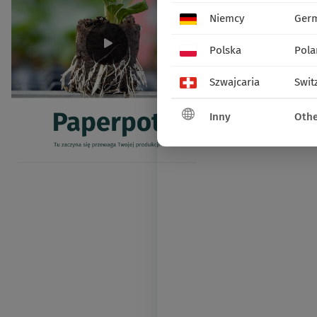
Niemcy
Ger
Polska
Pola
Szwajcaria
Swit
Inny
Othe