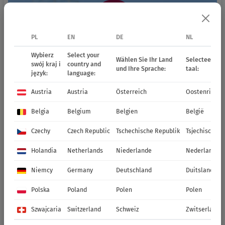
PL
EN
DE
NL
Wybierz
Select your
Wählen Sie Ihr Land
Selecteer uw 
swój kraj i
country and
und Ihre Sprache:
taal:
język:
language:
Austria
Austria
Österreich
Oostenrijk
Belgia
Belgium
Belgien
België
Czechy
Czech Republic
Tschechische Republik
Tsjechische R
Holandia
Netherlands
Niederlande
Nederland
Niemcy
Germany
Deutschland
Duitsland
Polska
Poland
Polen
Polen
Szwajcaria
Switzerland
Schweiz
Zwitserland