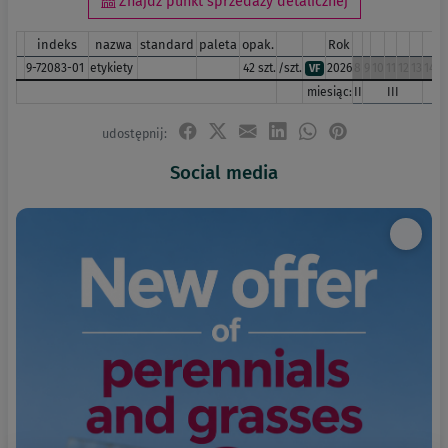
Znajdź punkt sprzedaży detalicznej
indeks
nazwa
standard
paleta
opak.
Rok
9-72083-01
etykiety
42 szt.
/szt.
2026
8
9
10
11
12
13
14
15
VF
miesiąc:
II
III
I
udostępnij:
Social media