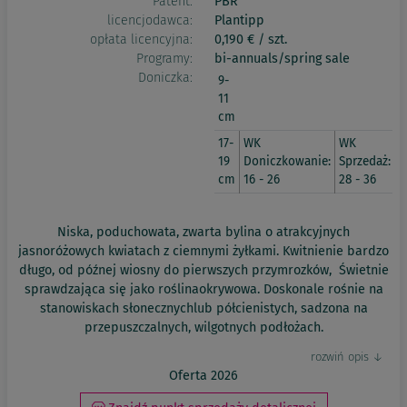
Patent:
PBR
licencjodawca:
Plantipp
opłata licencyjna:
0,190 € / szt.
Programy:
bi-annuals/spring sale
Doniczka:
9-
11
cm
17-
WK
WK
19
Doniczkowanie:
Sprzedaż:
cm
16 - 26
28 - 36
Niska, poduchowata, zwarta bylina o atrakcyjnych
jasnoróżowych kwiatach z ciemnymi żyłkami. Kwitnienie bardzo
długo, od późnej wiosny do pierwszych przymrozków, Świetnie
sprawdzająca się jako roślinaokrywowa. Doskonale rośnie na
stanowiskach słonecznychlub półcienistych, sadzona na
przepuszczalnych, wilgotnych podłożach.
Oferta 2026