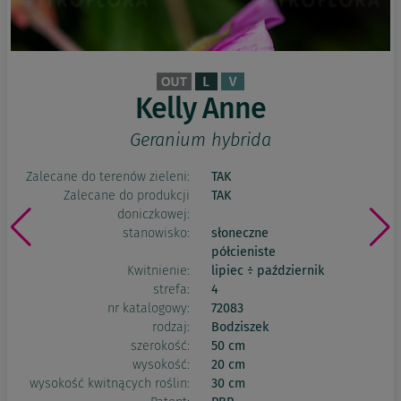
Kelly Anne
Geranium hybrida
Zalecane do terenów zieleni:
TAK
Zalecane do produkcji
TAK
doniczkowej:
stanowisko:
słoneczne
półcieniste
Kwitnienie:
lipiec ÷ październik
strefa:
4
nr katalogowy:
72083
rodzaj:
Bodziszek
szerokość:
50 cm
wysokość:
20 cm
wysokość kwitnących roślin:
30 cm