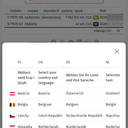
indeks
nazwa
standard
paleta
opak.
Rok
1-71575-08
sadzonka
ukorzeniona
T-102
102 szt.
/szt.
2026
13
14
15
16
17
1
AL
9-71575-01
etykiety
42 szt.
/szt.
2026
13
14
15
16
17
1
VF
miesiąc:
III
IV
udostępnij:
Social media
PL
EN
DE
NL
Wybierz
Select your
Wählen Sie Ihr Land
Selecteer uw 
swój kraj i
country and
und Ihre Sprache:
taal:
język:
language:
Austria
Austria
Österreich
Oostenrijk
Belgia
Belgium
Belgien
België
Czechy
Czech Republic
Tschechische Republik
Tsjechische R
Holandia
Netherlands
Niederlande
Nederland