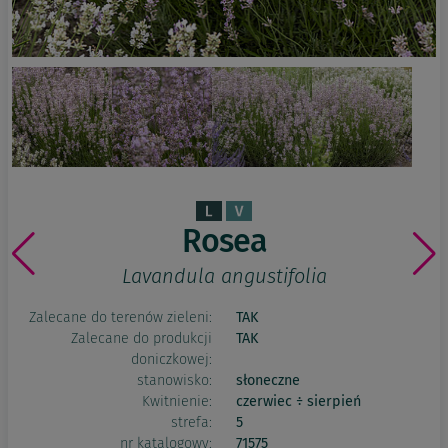
Rosea
Lavandula angustifolia
Zalecane do terenów zieleni:
TAK
Zalecane do produkcji
TAK
doniczkowej:
stanowisko:
słoneczne
Kwitnienie:
czerwiec ÷ sierpień
strefa:
5
nr katalogowy:
71575