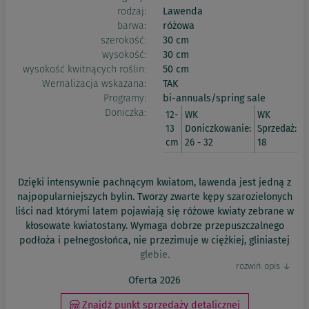
rodzaj:
Lawenda
barwa:
różowa
szerokość:
30 cm
wysokość:
30 cm
wysokość kwitnących roślin:
50 cm
Wernalizacja wskazana:
TAK
Programy:
bi-annuals/spring sale
Doniczka:
12-
WK
WK
13
Doniczkowanie:
Sprzedaż:
cm
26 - 32
18
Dzięki intensywnie pachnącym kwiatom, lawenda jest jedną z
najpopularniejszych bylin. Tworzy zwarte kępy szarozielonych
liści nad którymi latem pojawiają się różowe kwiaty zebrane w
kłosowate kwiatostany. Wymaga dobrze przepuszczalnego
podłoża i pełnegosłońca, nie przezimuje w ciężkiej, gliniastej
glebie.
Oferta 2026
Znajdź punkt sprzedaży detalicznej