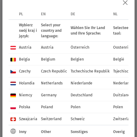
PL
EN
DE
NL
Wybierz
Select your
Wählen Sie Ihr Land
Selecteer uw 
swój kraj i
country and
und Ihre Sprache:
taal:
język:
language:
Austria
Austria
Österreich
Oostenrijk
Belgia
Belgium
Belgien
België
Czechy
Czech Republic
Tschechische Republik
Tsjechische R
Holandia
Netherlands
Niederlande
Nederland
Niemcy
Germany
Deutschland
Duitsland
Polska
Poland
Polen
Polen
Szwajcaria
Switzerland
Schweiz
Zwitserland
Inny
Other
Sonstiges
Overig