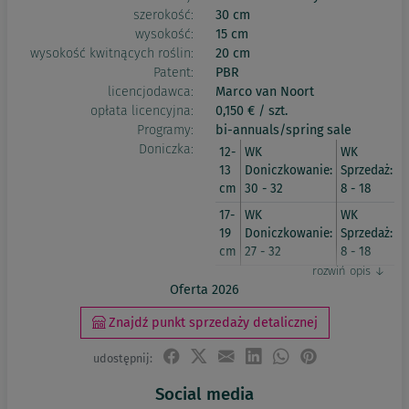
szerokość:
30 cm
wysokość:
15 cm
wysokość kwitnących roślin:
20 cm
Patent:
PBR
licencjodawca:
Marco van Noort
opłata licencyjna:
0,150 € / szt.
Programy:
bi-annuals/spring sale
Doniczka:
12-
WK
WK
13
Doniczkowanie:
Sprzedaż:
cm
30 - 32
8 - 18
17-
WK
WK
19
Doniczkowanie:
Sprzedaż:
cm
27 - 32
8 - 18
Oferta 2026
Znajdź punkt sprzedaży detalicznej
udostępnij:
Social media