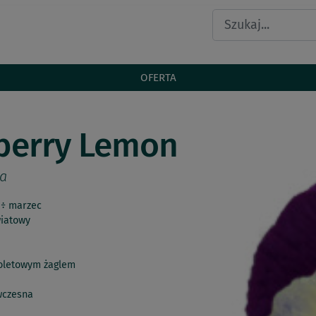
OFERTA
eberry Lemon
na
 ÷ marzec
iatowy
fioletowym żaglem
wczesna