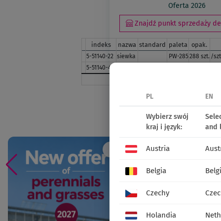
Oferta 2026
Znajdź punkt sprzedaży det
indeks
nazwa
standard
paleta
opak.
5-51140-22
siewka
PW-285
288 szt.
/szt
5-51140-42
siewka
PW-400
405 szt.
/szt
PL
EN
udostępnij:
Wybierz swój
Sele
Social media
kraj i język:
and 
Austria
Aust
Belgia
Belg
Czechy
Czec
Holandia
Neth