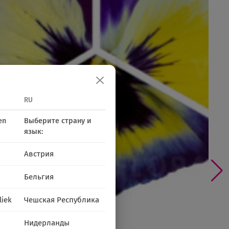
RU
en
Выберите страну и
язык:
Австрия
Бельгия
liek
Чешская Республика
Нидерланды