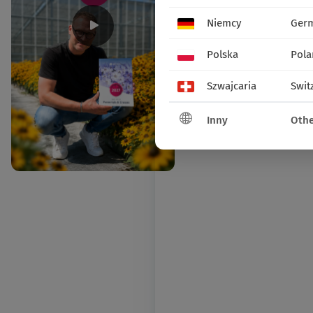
Niemcy
Ger
Polska
Pola
Szwajcaria
Swit
Inny
Othe