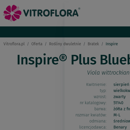
Vitroflora.pl
Oferta
Rośliny dwuletnie
Bratek
Inspire
Inspire® Plus Blu
Viola wittrockia
Kwitnienie:
sierpień
typ:
wielkokw
wzrost:
zwarty
nr katalogowy:
51140
barwa:
żółta z 
rozmiar kwiatów:
M-L
odmiana:
średnio
licencjodawca:
Benary