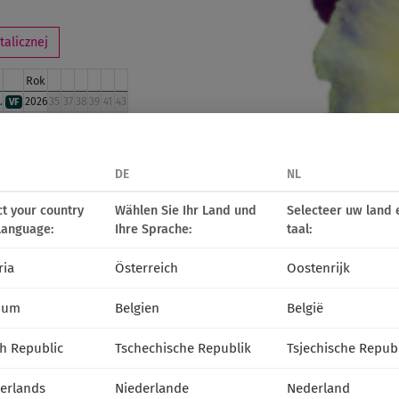
alicznej
Rok
.
2026
35
37
38
39
41
43
VF
.
2026
35
37
38
39
41
43
VF
miesiąc:
IX
X
DE
NL
ct your country
Wählen Sie Ihr Land und
Selecteer uw land 
language:
Ihre Sprache:
taal:
ria
Österreich
Oostenrijk
ium
Belgien
België
h Republic
Tschechische Republik
Tsjechische Repub
erlands
Niederlande
Nederland