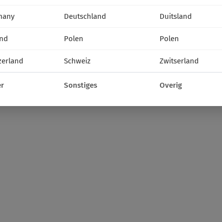
many
Deutschland
Duitsland
nd
Polen
Polen
zerland
Schweiz
Zwitserland
r
Sonstiges
Overig