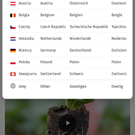
Austria
Austria
Österreich
Oostenrijk
Belgia
Belgium
Belgien
België
Czechy
Czech Republic
Tschechische Republik
Tsjechische R
Holandia
Netherlands
Niederlande
Nederland
Niemcy
Germany
Deutschland
Duitsland
Polska
Poland
Polen
Polen
Szwajcaria
Switzerland
Schweiz
Zwitserland
Inny
Other
Sonstiges
Overig