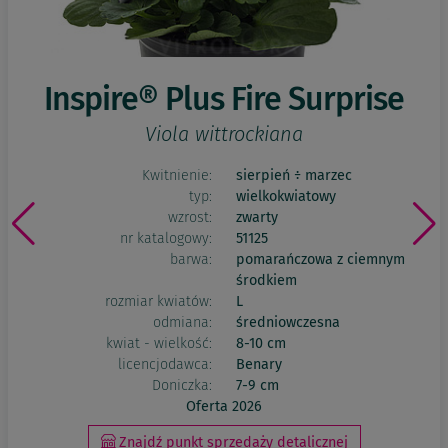
Inspire® Plus Fire Surprise
Viola wittrockiana
Kwitnienie:
sierpień ÷ marzec
typ:
wielkokwiatowy
wzrost:
zwarty
nr katalogowy:
51125
barwa:
pomarańczowa z ciemnym
środkiem
rozmiar kwiatów:
L
odmiana:
średniowczesna
kwiat - wielkość:
8-10 cm
licencjodawca:
Benary
Doniczka:
7-9 cm
Oferta 2026
Znajdź punkt sprzedaży detalicznej