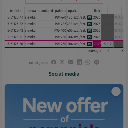
indeks
nazwa
standard
paleta
opak.
Rok
5-51125-44
siewka
PW-470
480 szt.
/szt.
2026
35
37
38
3
VF
5-51125-22
siewka
PW-285
288 szt.
/szt.
2026
35
37
38
3
VF
5-51125-42
siewka
PW-400
405 szt.
/szt.
2026
35
37
38
3
VF
5-51125-21
siewka
PW-260
264 szt.
/szt.
2026
35
37
38
3
VF
5-51125-26
siewka
PW-260
264 szt.
/szt.
2027
6
7
VF
miesiąc:
II
IX
udostępnij:
Social media