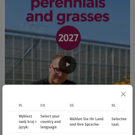
PL
EN
DE
NL
Wybierz
Select your
Wählen Sie Ihr Land
Selecteer uw 
swój kraj i
country and
und Ihre Sprache:
taal:
język:
language: