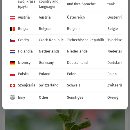
swój kraj i
country and
und Ihre Sprache:
taal:
język:
language:
Austria
Austria
Österreich
Oostenrijk
Belgia
Belgium
Belgien
België
Czechy
Czech Republic
Tschechische Republik
Tsjechische R
Holandia
Netherlands
Niederlande
Nederland
Niemcy
Germany
Deutschland
Duitsland
Polska
Poland
Polen
Polen
Szwajcaria
Switzerland
Schweiz
Zwitserland
Inny
Other
Sonstiges
Overig