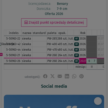
licencjodawca:
Benary
Doniczka:
7-9 cm
Oferta 2026
Znajdź punkt sprzedaży detalicznej
indeks
nazwa
standard
paleta
opak.
Rok
5-50963-22
siewka
PW-285
288 szt.
/szt.
2026
35
37
38
VF
5-50963-42
siewka
PW-400
405 szt.
/szt.
2026
35
37
38
VF
5-50963-44
siewka
PW-470
480 szt.
/szt.
2026
35
37
38
VF
5-50963-21
siewka
PW-260
264 szt.
/szt.
2026
35
37
38
VF
5-50963-26
siewka
PW-260
264 szt.
/szt.
2027
6
7
VF
miesiąc:
II
IX
udostępnij:
Social media