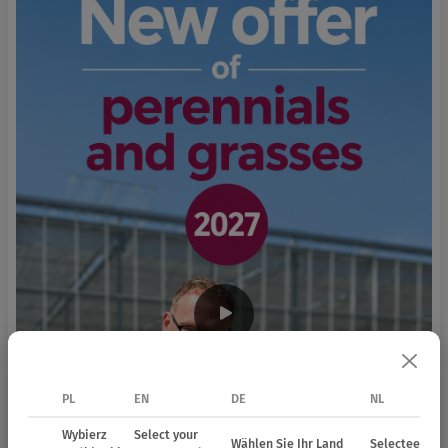
PL
EN
DE
NL
Wybierz
Select your
Wählen Sie Ihr Land
Selecteer uw 