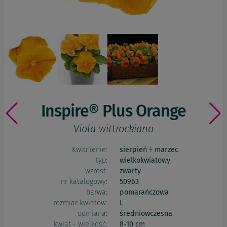
Inspire® Plus Orange
Viola wittrockiana
Kwitnienie:
sierpień ÷ marzec
typ:
wielkokwiatowy
wzrost:
zwarty
nr katalogowy:
50963
barwa:
pomarańczowa
rozmiar kwiatów:
L
odmiana:
średniowczesna
kwiat - wielkość:
8-10 cm