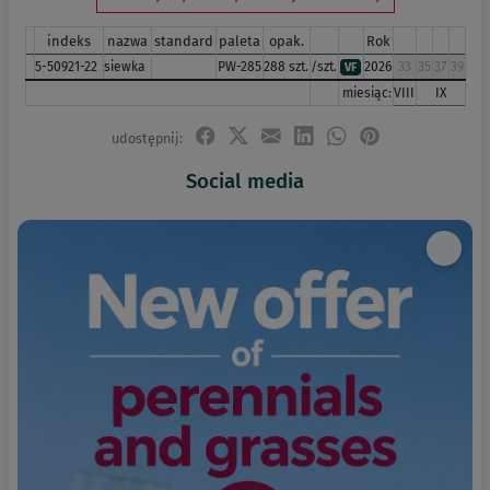
indeks
nazwa
standard
paleta
opak.
Rok
5-50921-22
siewka
PW-285
288 szt.
/szt.
2026
33
35
37
39
VF
miesiąc:
VIII
IX
udostępnij:
Social media