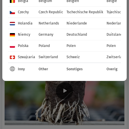
Belgia
Belgium
Belgien
België
Czechy
Czech Republic
Tschechische Republik
Tsjechische R
Holandia
Netherlands
Niederlande
Nederland
Niemcy
Germany
Deutschland
Duitsland
Polska
Poland
Polen
Polen
Szwajcaria
Switzerland
Schweiz
Zwitserland
Inny
Other
Sonstiges
Overig