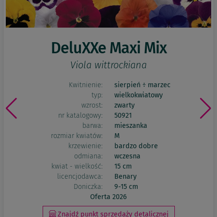
DeluXXe Maxi Mix
Viola wittrockiana
Kwitnienie:
sierpień ÷ marzec
typ:
wielkokwiatowy
wzrost:
zwarty
nr katalogowy:
50921
barwa:
mieszanka
rozmiar kwiatów:
M
krzewienie:
bardzo dobre
odmiana:
wczesna
kwiat - wielkość:
15 cm
licencjodawca:
Benary
Doniczka:
9-15 cm
Oferta 2026
Znajdź punkt sprzedaży detalicznej