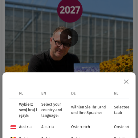
PL
EN
DE
NL
Wybierz
Select your
Wählen Sie Ihr Land
Selecteer uw 
swój kraj i
country and
und Ihre Sprache:
taal:
język:
language:
Austria
Austria
Österreich
Oostenrijk