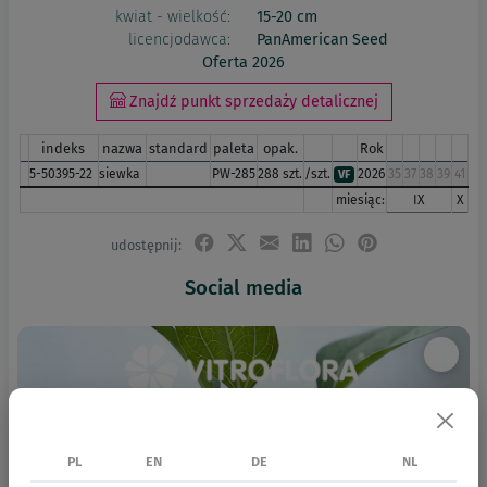
kwiat - wielkość:
15-20 cm
licencjodawca:
PanAmerican Seed
Oferta 2026
Znajdź punkt sprzedaży detalicznej
indeks
nazwa
standard
paleta
opak.
Rok
5-50395-22
siewka
PW-285
288 szt.
/szt.
2026
35
37
38
39
41
VF
miesiąc:
IX
X
udostępnij:
Social media
PL
EN
DE
NL