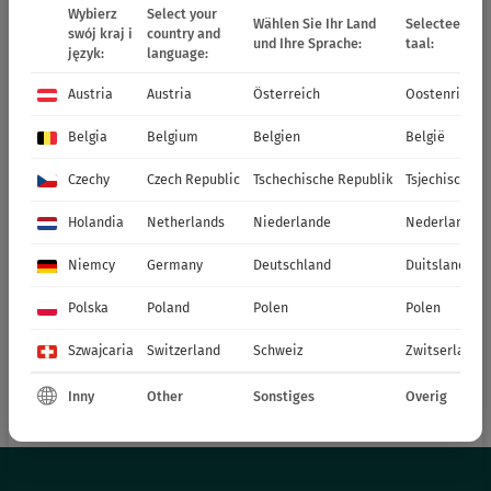
Wybierz
Select your
Wählen Sie Ihr Land
Selecteer uw 
swój kraj i
country and
und Ihre Sprache:
taal:
język:
language:
Austria
Austria
Österreich
Oostenrijk
Belgia
Belgium
Belgien
België
Czechy
Czech Republic
Tschechische Republik
Tsjechische R
Holandia
Netherlands
Niederlande
Nederland
Niemcy
Germany
Deutschland
Duitsland
Polska
Poland
Polen
Polen
Szwajcaria
Switzerland
Schweiz
Zwitserland
Inny
Other
Sonstiges
Overig