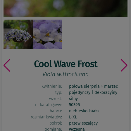
Cool Wave Frost
Viola wittrockiana
Kwitnienie:
połowa sierpnia ÷ marzec
typ:
pojedynczy | dekoracyjny
wzrost:
silny
nr katalogowy:
50395
barwa:
niebiesko-biała
rozmiar kwiatów:
L-XL
pokrój:
przewieszający
odmiana:
wczesna