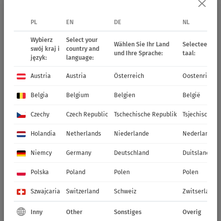
PL
EN
DE
NL
Wybierz
Select your
Wählen Sie Ihr Land
Selecteer uw 
swój kraj i
country and
und Ihre Sprache:
taal:
język:
language:
Austria
Austria
Österreich
Oostenrijk
Belgia
Belgium
Belgien
België
Czechy
Czech Republic
Tschechische Republik
Tsjechische R
Holandia
Netherlands
Niederlande
Nederland
Niemcy
Germany
Deutschland
Duitsland
Polska
Poland
Polen
Polen
Szwajcaria
Switzerland
Schweiz
Zwitserland
Inny
Other
Sonstiges
Overig