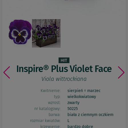
Inspire® Plus Violet Face
Viola wittrockiana
Kwitnienie:
sierpień ÷ marzec
typ:
wielkokwiatowy
wzrost:
zwarty
nr katalogowy:
50225
barwa:
biała z ciemnym oczkiem
rozmiar kwiatów:
L
krzewienie:
bardzo dobre