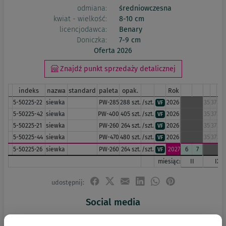
odmiana:
średniowczesna
kwiat - wielkość:
8-10 cm
licencjodawca:
Benary
Doniczka:
7-9 cm
Oferta 2026
Znajdź punkt sprzedaży detalicznej
indeks
nazwa
standard
paleta
opak.
Rok
5-50225-22
siewka
PW-285
288 szt.
/szt.
2026
35
37
38
VF
5-50225-42
siewka
PW-400
405 szt.
/szt.
2026
35
37
38
VF
5-50225-21
siewka
PW-260
264 szt.
/szt.
2026
35
37
38
VF
5-50225-44
siewka
PW-470
480 szt.
/szt.
2026
35
37
38
VF
5-50225-26
siewka
PW-260
264 szt.
/szt.
2027
6
7
VF
miesiąc:
II
IX
udostępnij:
Social media