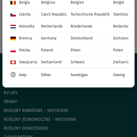
Belgia
Belgium
Belgien
België
Czechy
Czech Republic
Tschechische Republik
Tsjechische R
Holandia
Netherlands
Niederlande
Nederland
Niemcy
Germany
Deutschland
Duitsland
Polska
Poland
Polen
Polen
Szwajcaria
Switzerland
Schweiz
Zwitserland
Inny
Other
Sonstiges
Overig
OFERTA
BYLINY
TRAWY
ROŚLINY RABATOWE - WIOSENNE
ROŚLINY JEDNOROCZNE - WIOSENNE
ROŚLINY DONICZKOWE