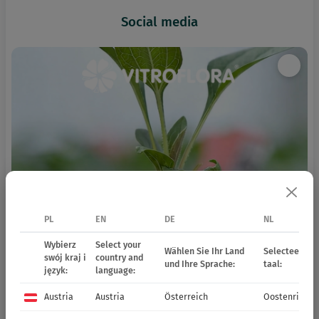
Social media
PL
EN
DE
NL
Wybierz
Select your
Wählen Sie Ihr Land
Selecteer uw 
swój kraj i
country and
und Ihre Sprache:
taal:
język:
language:
Austria
Austria
Österreich
Oostenrijk