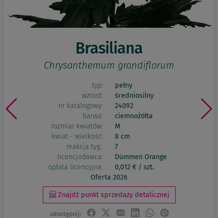
Brasiliana
Chrysanthemum grandiflorum
typ:
pełny
wzrost:
średniosilny
nr katalogowy:
24092
barwa:
ciemnożółta
rozmiar kwiatów:
M
kwiat - wielkość:
8 cm
reakcja tyg.:
7
licencjodawca:
Dümmen Orange
opłata licencyjna:
0,012 € / szt.
Oferta 2026
Znajdź punkt sprzedaży detalicznej
udostępnij: