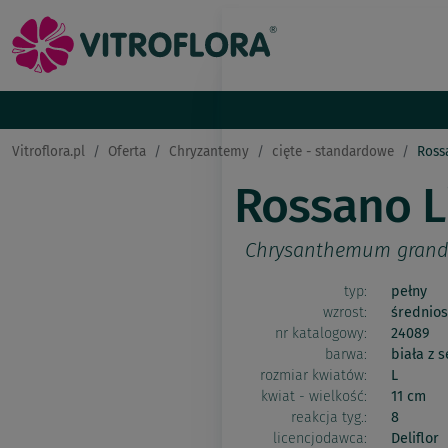
Vitroflora.pl
Oferta
Chryzantemy
cięte - standardowe
Ross
Rossano 
Chrysanthemum grand
typ:
pełny
wzrost:
średnios
nr katalogowy:
24089
barwa:
biała z 
rozmiar kwiatów:
L
kwiat - wielkość:
11 cm
reakcja tyg.:
8
licencjodawca:
Deliflor