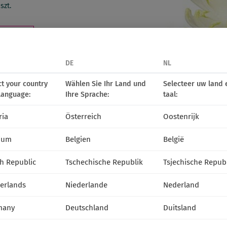
szt.
alicznej
DE
NL
ct your country
Wählen Sie Ihr Land und
Selecteer uw land 
language:
Ihre Sprache:
taal:
ria
Österreich
Oostenrijk
ium
Belgien
België
h Republic
Tschechische Republik
Tsjechische Repub
erlands
Niederlande
Nederland
many
Deutschland
Duitsland