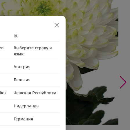
RU
en
Выберите страну и
язык:
Австрия
Бельгия
liek
Чешская Республика
Нидерланды
Германия