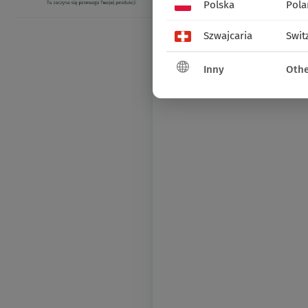
Polska
Pola
Szwajcaria
Swit
Inny
Othe