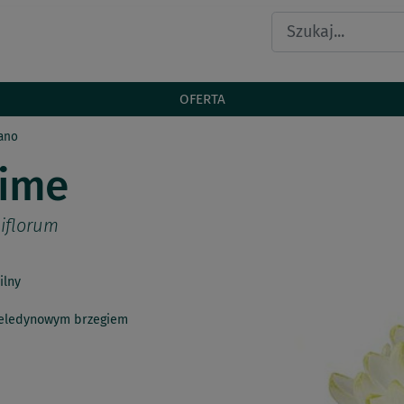
OFERTA
ano
Lime
iflorum
ilny
seledynowym brzegiem