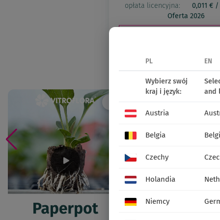
opłata licencyjna:
0,011 € / 
Oferta 2026
Znajdź punkt sprzedaży det
udostępnij:
PL
EN
Social media
Wybierz swój
Sele
kraj i język:
and 
Austria
Aust
Belgia
Belg
Czechy
Czec
Holandia
Neth
Niemcy
Ger