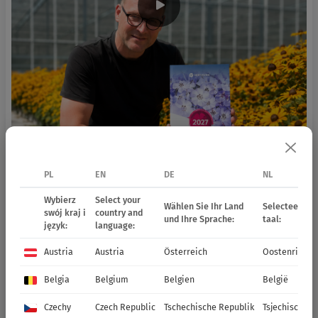
PL
EN
DE
NL
Wybierz
Select your
Wählen Sie Ihr Land
Selecteer uw 
swój kraj i
country and
und Ihre Sprache:
taal:
język:
language:
Austria
Austria
Österreich
Oostenrijk
Belgia
Belgium
Belgien
België
Czechy
Czech Republic
Tschechische Republik
Tsjechische R