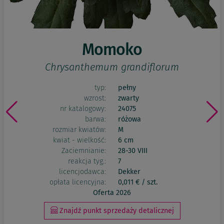
Momoko
Chrysanthemum grandiflorum
typ:
pełny
wzrost:
zwarty
nr katalogowy:
24075
barwa:
różowa
rozmiar kwiatów:
M
kwiat - wielkość:
6 cm
Zaciemnianie:
28-30 VIII
reakcja tyg.:
7
licencjodawca:
Dekker
opłata licencyjna:
0,011 € / szt.
Oferta 2026
Znajdź punkt sprzedaży detalicznej