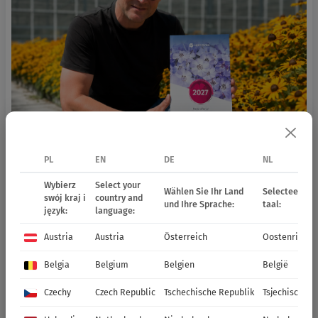
PL
EN
DE
NL
Wybierz
Select your
Wählen Sie Ihr Land
Selecteer uw 
swój kraj i
country and
und Ihre Sprache:
taal:
język:
language:
Austria
Austria
Österreich
Oostenrijk
Belgia
Belgium
Belgien
België
Czechy
Czech Republic
Tschechische Republik
Tsjechische R