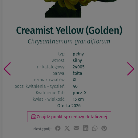
Creamist Yellow (Golden)
Chrysanthemum grandiflorum
typ:
pełny
wzrost:
silny
nr katalogowy:
24005
barwa:
żółta
rozmiar kwiatów:
XL
pocz. kwitnienia - tydzień:
40
Kwitnienie Tab:
pocz. X
kwiat - wielkość:
15 cm
Oferta 2026
Znajdź punkt sprzedaży detalicznej
udostępnij: