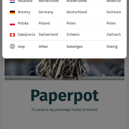
Holandia
Netherlands
Niederlande
Nederland
Niemcy
Germany
Deutschland
Duitsland
Polska
Poland
Polen
Polen
Szwajcaria
Switzerland
Schweiz
Zwitserland
Inny
Other
Sonstiges
Overig