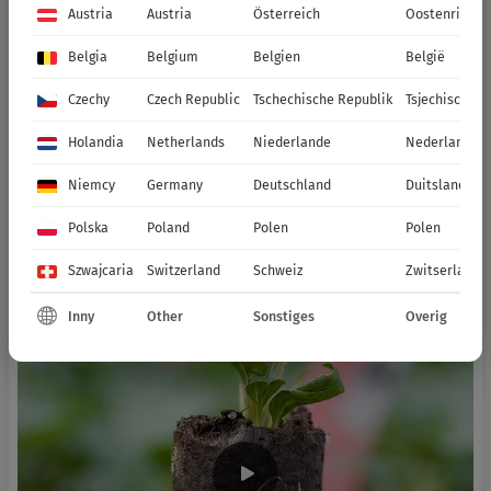
Austria
Austria
Österreich
Oostenrijk
Belgia
Belgium
Belgien
België
Czechy
Czech Republic
Tschechische Republik
Tsjechische R
Holandia
Netherlands
Niederlande
Nederland
Niemcy
Germany
Deutschland
Duitsland
Polska
Poland
Polen
Polen
Szwajcaria
Switzerland
Schweiz
Zwitserland
Inny
Other
Sonstiges
Overig