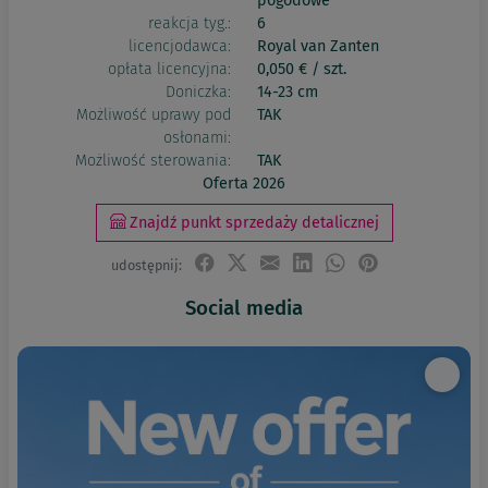
pogodowe
reakcja tyg.:
6
licencjodawca:
Royal van Zanten
opłata licencyjna:
0,050 € / szt.
Doniczka:
14-23 cm
Możliwość uprawy pod
TAK
osłonami:
Możliwość sterowania:
TAK
Oferta 2026
Znajdź punkt sprzedaży detalicznej
udostępnij:
Social media