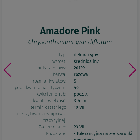
Amadore Pink
Chrysanthemum grandiflorum
typ:
dekoracyjny
wzrost:
średniosilny
nr katalogowy:
20139
barwa:
różowa
rozmiar kwiatów:
S
pocz. kwitnienia - tydzień:
40
Kwitnienie Tab:
pocz. X
kwiat - wielkość:
3-4 cm
termin ostatniego
10 VII
uszczykiwania w uprawie
tradycyjnej:
Zaciemnianie:
23 VIII
Pozostałe:
• Tolerancyjna na złe warunki