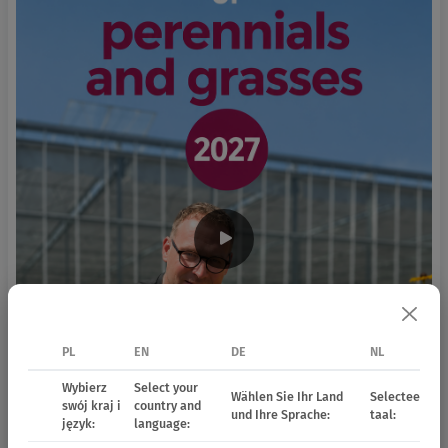
PL
EN
DE
NL
Wybierz
Select your
Wählen Sie Ihr Land
Selecteer uw 
swój kraj i
country and
und Ihre Sprache:
taal:
język:
language: