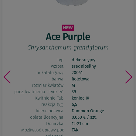
Ace Purple
Chrysanthemum grandiflorum
typ:
dekoracyjny
wzrost:
średniosilny
nr katalogowy:
20041
barwa:
fioletowa
rozmiar kwiatów:
M
pocz. kwitnienia - tydzień:
39
Kwitnienie Tab:
koniec IX
reakcja tyg.:
6,5
licencjodawca:
Dümmen Orange
opłata licencyjna:
0,050 € / szt.
Doniczka:
12-21 cm
Możliwość uprawy pod
TAK