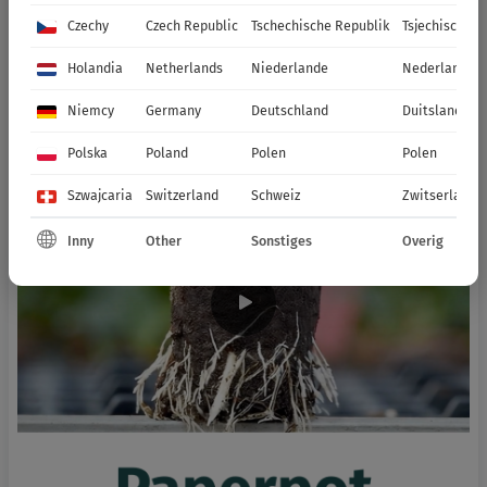
Czechy
Czech Republic
Tschechische Republik
Tsjechische R
Holandia
Netherlands
Niederlande
Nederland
Niemcy
Germany
Deutschland
Duitsland
Polska
Poland
Polen
Polen
Szwajcaria
Switzerland
Schweiz
Zwitserland
Inny
Other
Sonstiges
Overig