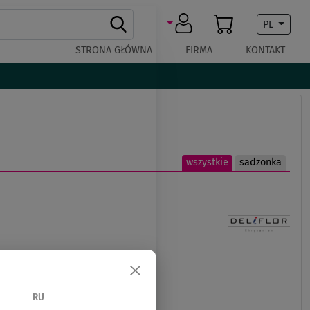
PL
STRONA GŁÓWNA
FIRMA
KONTAKT
wszystkie
sadzonka
RU