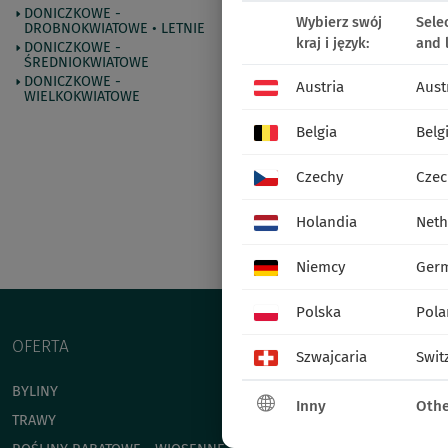
CIĘTE - GAŁĄZKOW
DONICZKOWE -
Wybierz swój
Sele
DROBNOKWIATOWE • LETNIE
kraj i język:
and 
DONICZKOWE -
ŚREDNIOKWIATOWE
DONICZKOWE -
Austria
Aust
WIELKOKWIATOWE
Belgia
Belg
Czechy
Czec
Holandia
Neth
25146
Zembla
Niemcy
Ger
Polska
Pola
OFERTA
Szwajcaria
Swit
BYLINY
Inny
Othe
TRAWY