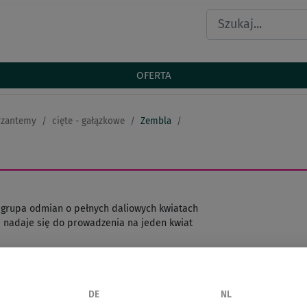
OFERTA
yzantemy
cięte - gałązkowe
Zembla
grupa odmian o pełnych daliowych kwiatach
 nadaje się do prowadzenia na jeden kwiat
ć
DE
NL