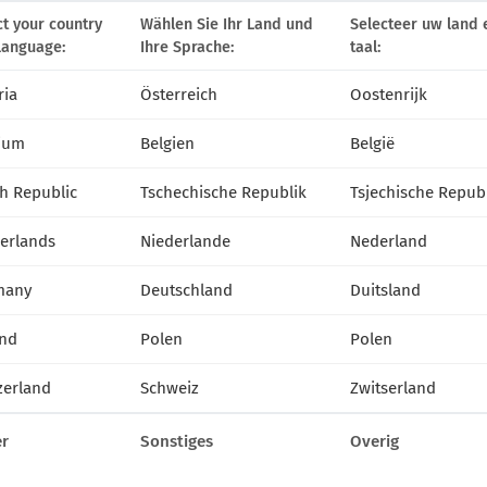
E
ZEMBLA
ct your country
Wählen Sie Ihr Land und
Selecteer uw land 
language:
Ihre Sprache:
taal:
ria
Österreich
Oostenrijk
ium
Belgien
België
h Republic
Tschechische Republik
Tsjechische Repub
erlands
Niederlande
Nederland
25172
Zembla Lime
25148
Zembla Sunny
many
Deutschland
Duitsland
nd
Polen
Polen
KONTAKT
zerland
Schweiz
Zwitserland
VITROFLORA Grupa Producentów Spółka z o.o.
r
Sonstiges
Overig
Trzęsacz 25 86-022 Dobrcz