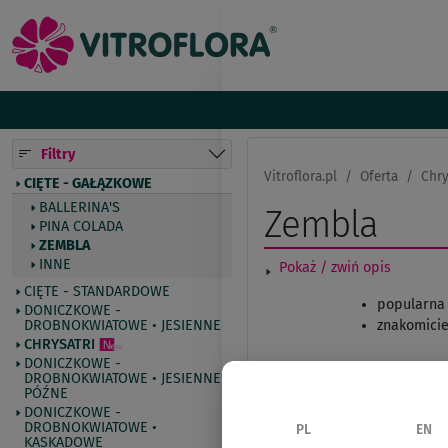
Filtry
Vitroflora.pl
Oferta
Chr
CIĘTE - GAŁĄZKOWE
BALLERINA'S
Zembla
PINA COLADA
ZEMBLA
INNE
Pokaż / zwiń opis
CIĘTE - STANDARDOWE
popularna 
DONICZKOWE -
DROBNOKWIATOWE • JESIENNE
znakomicie
CHRYSATRI
DONICZKOWE -
DROBNOKWIATOWE • JESIENNE
Galeria
Dostępnoś
PÓŹNE
DONICZKOWE -
DROBNOKWIATOWE •
PL
EN
KASKADOWE