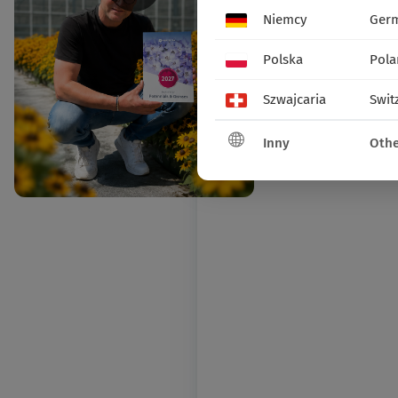
Niemcy
Ger
Polska
Pola
Szwajcaria
Swit
Inny
Othe