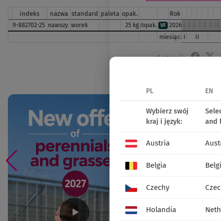
indeks
nazwa
standard
paleta
opak.
Rok
9-882702-25
nawozy
worek
25 kg
/opak.
2026
4
5
6
7
8
9
10
VF
miesiąc:
I
II
udostępnij:
Social 
PL
EN
Wybierz swój
Sele
kraj i język:
and 
Austria
Aust
Belgia
Belg
Czechy
Czec
Holandia
Neth