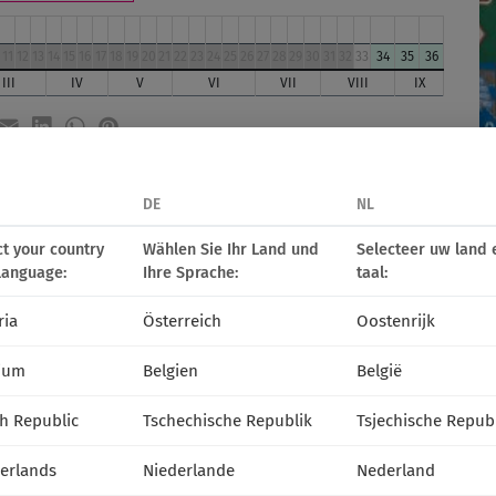
11
12
13
14
15
16
17
18
19
20
21
22
23
24
25
26
27
28
29
30
31
32
33
34
35
36
III
IV
V
VI
VII
VIII
IX
media
DE
NL
ct your country
Wählen Sie Ihr Land und
Selecteer uw land 
language:
Ihre Sprache:
taal:
ria
Österreich
Oostenrijk
ium
Belgien
België
h Republic
Tschechische Republik
Tsjechische Repub
erlands
Niederlande
Nederland