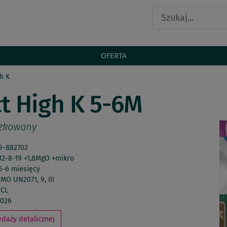
OFERTA
h K
t High K 5-6M
czkowany
9-882702
12-8-19 +1,8MgO +mikro
5-6 miesięcy
IMO UN2071, 9, III
ICL
2026
daży detalicznej