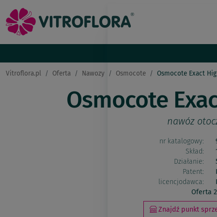
Vitroflora.pl
Oferta
Nawozy
Osmocote
Osmocote Exact Hig
Osmocote Exac
nawóz oto
nr katalogowy:
Skład:
Działanie:
Patent:
licencjodawca:
Oferta 
Znajdź punkt sprze