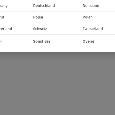
many
Deutschland
Duitsland
nd
Polen
Polen
zerland
Schweiz
Zwitserland
r
Sonstiges
Overig