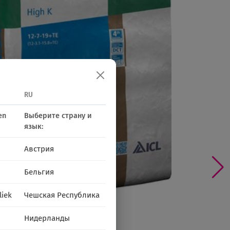
RU
en
Выберите страну и
язык:
Австрия
Бельгия
liek
Чешская Республика
Нидерланды