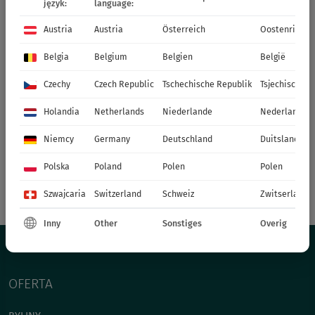
język:
language:
Austria
Austria
Österreich
Oostenrijk
Belgia
Belgium
Belgien
België
Czechy
Czech Republic
Tschechische Republik
Tsjechische R
Holandia
Netherlands
Niederlande
Nederland
Niemcy
Germany
Deutschland
Duitsland
Polska
Poland
Polen
Polen
Szwajcaria
Switzerland
Schweiz
Zwitserland
Inny
Other
Sonstiges
Overig
OFERTA