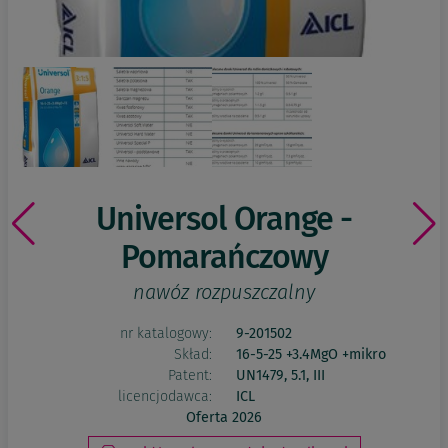
Universol Orange -
Pomarańczowy
nawóz rozpuszczalny
nr katalogowy:
9-201502
Skład:
16-5-25 +3.4MgO +mikro
Patent:
UN1479, 5.1, III
licencjodawca:
ICL
Oferta 2026