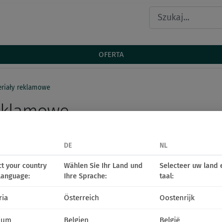
OFERTA
riały reklamowe
reklamowe
ć
DE
NL
ct your country
Wählen Sie Ihr Land und
Selecteer uw land 
language:
Ihre Sprache:
taal:
ria
Österreich
Oostenrijk
KONTAKT
ium
Belgien
België