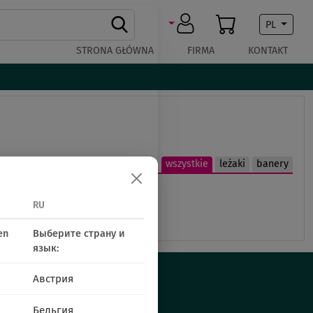
PL
STRONA GŁÓWNA
FIRMA
KONTAKT
wszystkie
leżaki
banery
RU
en
Выберите страну и
язык:
Австрия
Бельгия