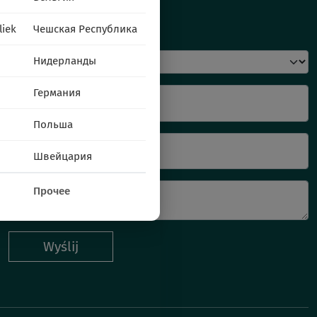
Napisz do nas
liek
Чешская Республика
Нидерланды
Германия
Imię i nazwisko
Польша
Twój E-mail
Швейцария
Прочее
Wyślij