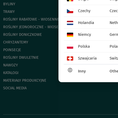
BYLINY
Czechy
Czec
TRAWY
ROŚLINY RABATOWE - WIOSENNE
Holandia
Neth
ROŚLINY JEDNOROCZNE - WIOSENNE
Niemcy
Ger
ROŚLINY DONICZKOWE
CHRYZANTEMY
Polska
Pola
POINSECJE
ROŚLINY DWULETNIE
Szwajcaria
Swit
NAWOZY
Inny
Othe
KATALOGI
MATERIAŁY PRODUKCYJNE
SOCIAL MEDIA