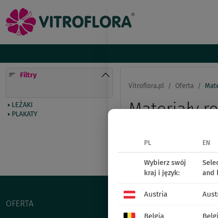
Filtry
Vitroflora.pl
Oferta
Mate
Materiały 
LEŻAKI
PLAKATY
Galeria
Dostępnoś
PL
EN
wyłącz filtry
Wybierz swój
Sele
kraj i język:
and 
Austria
Aust
OFERTA
Belgia
Belg