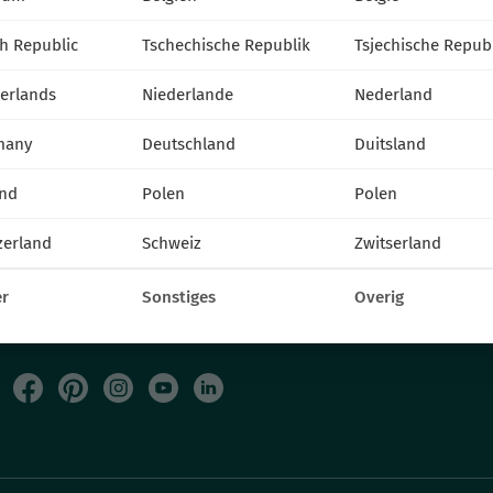
VITROFLORA Grupa Producentów Spółka z o.o.
h Republic
Tschechische Republik
Tsjechische Repub
Trzęsacz 25 86-022 Dobrcz
+48 52 326 20 00
erlands
Niederlande
Nederland
e-mail: info@vitroflora.com.pl
many
Deutschland
Duitsland
nd
Polen
Polen
zerland
Schweiz
Zwitserland
r
Sonstiges
Overig