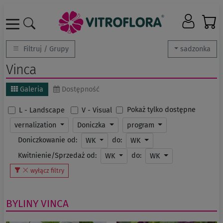
Filtruj / Grupy
sadzonka
Vinca
Galeria
Dostępność
Pokaż tylko dostępne
L - Landscape
V - Visual
vernalization
Doniczka
program
Doniczkowanie od:
do:
WK
WK
Kwitnienie/Sprzedaż od:
do:
WK
WK
wyłącz filtry
BYLINY
VINCA