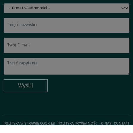
Imię i nazwisko
Twój E-mail
Wyślij
POLITYKA W SPRAWIE COOKIES
POLITYKA PRYWATNOŚCI
O NAS
KONTAKT
KUP TERAZ!