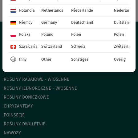
Holandia
Netherlands
Niederlande
Nederland
79919
Vinca major
79952
Vinca minor
Niemcy
Germany
Deutschland
Duitsland
Polska
Poland
Polen
Polen
OFERTA
Szwajcaria
Switzerland
Schweiz
Zwitserland
Inny
Other
Sonstiges
Overig
BYLINY
TRAWY
ROŚLINY RABATOWE - WIOSENNE
ROŚLINY JEDNOROCZNE - WIOSENNE
ROŚLINY DONICZKOWE
CHRYZANTEMY
POINSECJE
ROŚLINY DWULETNIE
NAWOZY