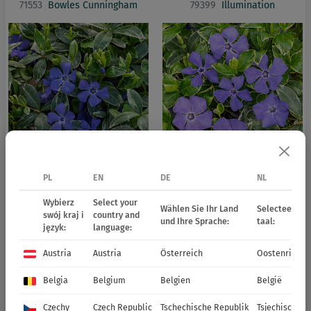
71553
Bowles Cunningham
79399
Illumination
79561
Ralph Shugert
71460
Variegata
PL
EN
DE
NL
Wybierz
Select your
Wählen Sie Ihr Land
Selecteer uw 
swój kraj i
country and
und Ihre Sprache:
taal:
język:
language:
Austria
Austria
Österreich
Oostenrijk
Belgia
Belgium
Belgien
België
Czechy
Czech Republic
Tschechische Republik
Tsjechische R