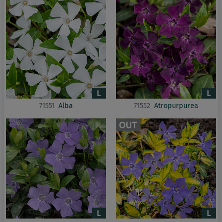
71551
Alba
71552
Atropurpurea