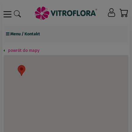
Menu / Kontakt
Przedstawiciele
powrót do mapy
Punkty odbioru towaru
Punkty sprzedaży detalicznej
Zamów katalog