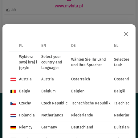
www.mykita.pl
55
Mularz Leszek. Szkółka drzew, krzewów
ozdobnych i owocowych
Partyzancka 4
PL
EN
DE
NL
45-802 Opole
Wybierz
Select your
+48 605 453 029
Wählen Sie Ihr Land
Selecteer uw 
swój kraj i
country and
+48 77 4742 022
und Ihre Sprache:
taal:
język:
language:
info@mularz.pl
mularz.pl
Austria
Austria
Österreich
Oostenrijk
24
Belgia
Belgium
Belgien
België
Czechy
Czech Republic
Tschechische Republik
Tsjechische R
Holandia
Netherlands
Niederlande
Nederland
OFERTA
Niemcy
Germany
Deutschland
Duitsland
BYLINY