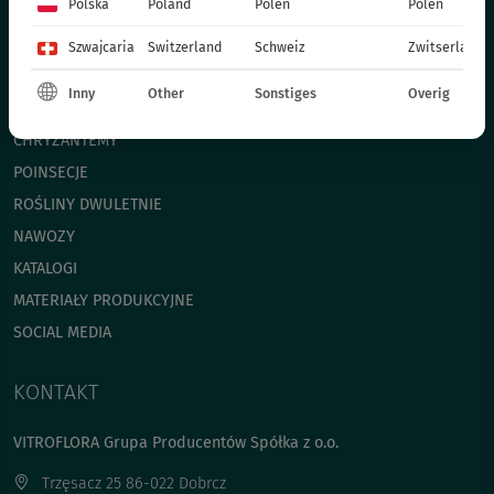
Polska
Poland
Polen
Polen
TRAWY
ROŚLINY RABATOWE - WIOSENNE
Szwajcaria
Switzerland
Schweiz
Zwitserland
ROŚLINY JEDNOROCZNE - WIOSENNE
Inny
Other
Sonstiges
Overig
ROŚLINY DONICZKOWE
CHRYZANTEMY
POINSECJE
ROŚLINY DWULETNIE
NAWOZY
KATALOGI
MATERIAŁY PRODUKCYJNE
SOCIAL MEDIA
KONTAKT
VITROFLORA Grupa Producentów Spółka z o.o.
Trzęsacz 25 86-022 Dobrcz