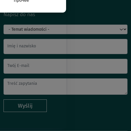
Прочее
Napisz do nas
Imię i nazwisko
Twój E-mail
Wyślij