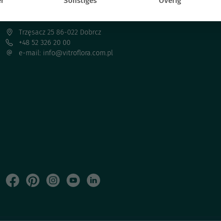
r
Sonstiges
Overig
VITROFLORA Grupa Producentów Spółka z o.o.
Trzęsacz 25 86-022 Dobrcz
+48 52 326 20 00
e-mail: info@vitroflora.com.pl