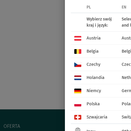
PL
EN
Wybierz swój
Sele
kraj i język:
and 
Austria
Aust
Belgia
Belg
Czechy
Czec
Holandia
Neth
Niemcy
Ger
Polska
Pola
Szwajcaria
Swit
OFERTA