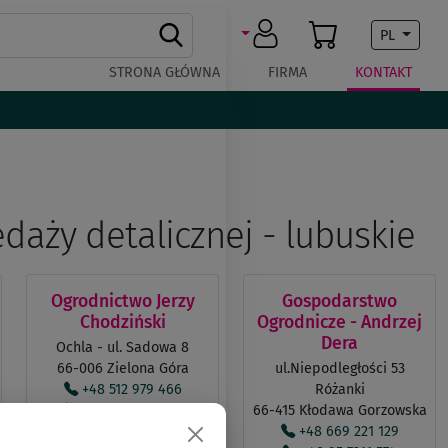
PL
STRONA GŁÓWNA
FIRMA
KONTAKT
daży detalicznej - lubuskie
Ogrodnictwo Jerzy
Gospodarstwo
Chodziński
Ogrodnicze - Andrzej
Dera
Ochla - ul. Sadowa 8
66-006 Zielona Góra
ul.Niepodległości 53
+48 512 979 466
Różanki
+48 512 148 506
66-415 Kłodawa Gorzowska
jurek_ch.60@wp.pl
+48 669 221 129