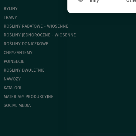
Inny
Othe
BYLINY
TRAWY
ROŚLINY RABATOWE - WIOSENNE
ROŚLINY JEDNOROCZNE - WIOSENNE
ROŚLINY DONICZKOWE
CHRYZANTEMY
POINSECJE
ROŚLINY DWULETNIE
NAWOZY
KATALOGI
MATERIAŁY PRODUKCYJNE
SOCIAL MEDIA