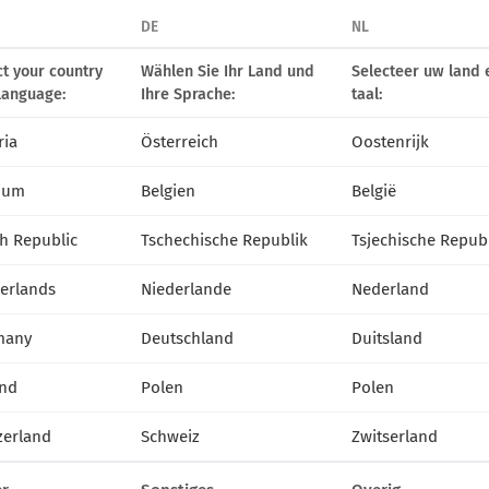
DE
NL
niecierpek@niemczewscy.
pl
152
ct your country
Wählen Sie Ihr Land und
Selecteer uw land 
language:
Ihre Sprache:
taal:
Gospodarastwo
ria
Österreich
Oostenrijk
Ogrodnicze Mordel
Ogrodowa 30 b
ium
Belgien
België
66-008 Świdnica k/
Zielonej Góry
h Republic
Tschechische Republik
Tsjechische Repub
+48 693 756 575
+48 68 3273 245
erlands
Niederlande
Nederland
adam@mordel.com.pl
many
Deutschland
Duitsland
72
nd
Polen
Polen
zerland
Schweiz
Zwitserland
KONTAKT