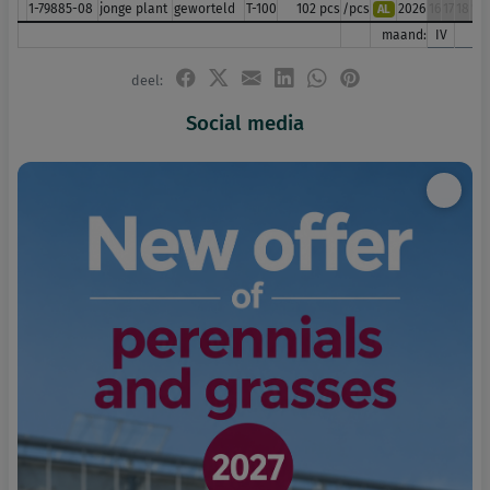
1-79885-08
jonge plant
geworteld
T-100
102 pcs
/pcs
2026
16
17
18
19
AL
maand:
IV
V
deel:
Social media