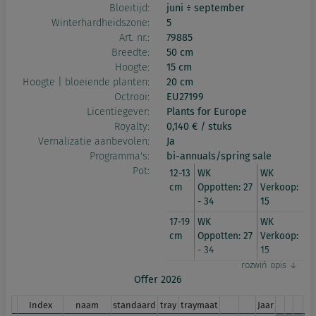
Bloeitijd:
juni ÷ september
Winterhardheidszone:
5
Art. nr.:
79885
Breedte:
50 cm
Hoogte:
15 cm
Hoogte | bloeiende planten:
20 cm
Octrooi:
EU27199
Licentiegever:
Plants for Europe
Royalty:
0,140 € / stuks
Vernalizatie aanbevolen:
Ja
Programma's:
bi-annuals/spring sale
Pot:
12-13
WK
WK
cm
Oppotten: 27
Verkoop:
- 34
15
17-19
WK
WK
cm
Oppotten: 27
Verkoop:
- 34
15
Offer 2026
Index
naam
standaard
tray
traymaat
Jaar