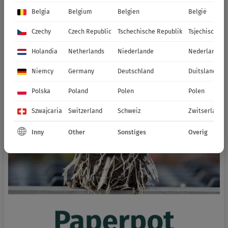
Belgia
Belgium
Belgien
België
Czechy
Czech Republic
Tschechische Republik
Tsjechische R
Holandia
Netherlands
Niederlande
Nederland
Niemcy
Germany
Deutschland
Duitsland
Polska
Poland
Polen
Polen
Szwajcaria
Switzerland
Schweiz
Zwitserland
Inny
Other
Sonstiges
Overig