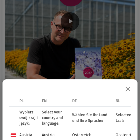
PL
EN
DE
NL
Wybierz
Select your
Wählen Sie Ihr Land
Selecteer uw 
swój kraj i
country and
und Ihre Sprache:
taal:
język:
language:
Austria
Austria
Österreich
Oostenrijk