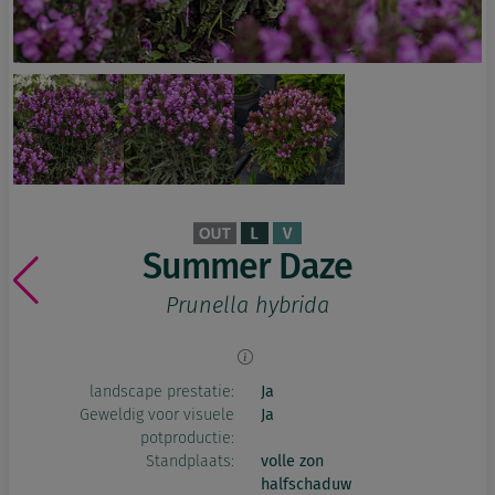
Summer Daze
Prunella hybrida
landscape prestatie:
Ja
Geweldig voor visuele
Ja
potproductie:
Standplaats:
volle zon
halfschaduw