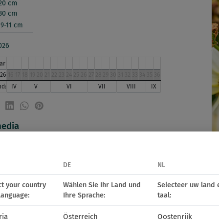
20 cm
30 cm
9-11 cm
026
ar
26
16
17
18
19
20
21
22
23
24
25
26
27
28
29
30
31
32
33
34
35
36
d:
IV
V
VI
VII
VIII
IX
media
DE
NL
ct your country
Wählen Sie Ihr Land und
Selecteer uw land 
language:
Ihre Sprache:
taal:
ria
Österreich
Oostenrijk