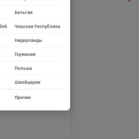
Бельгия
liek
Чешская Республика
Нидерланды
Германия
Польша
Швейцария
Прочее