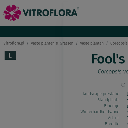
Vitroflora.pl
Vaste planten & Grassen
Vaste planten
Coreopsis
Fool's
Coreopsis ve
landscape prestatie:
Standplaats:
Bloeitijd:
Winterhardheidszone:
Art. nr.:
Breedte: