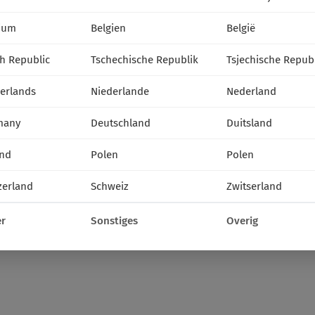
ium
Belgien
België
h Republic
Tschechische Republik
Tsjechische Repub
erlands
Niederlande
Nederland
many
Deutschland
Duitsland
nd
Polen
Polen
zerland
Schweiz
Zwitserland
r
Sonstiges
Overig