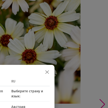
RU
en
Выберите страну и
язык:
Австрия