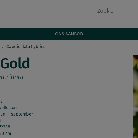
ONS AANBOD
C.verticillata hybrids
 Gold
rticillata
Ja
volle zon
juni ÷ september
4
72388
40 cm