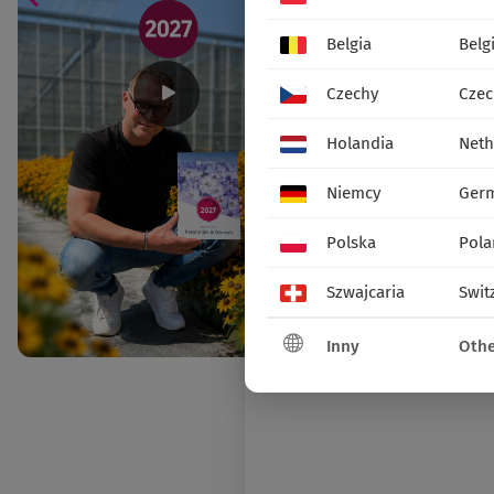
Belgia
Belg
Czechy
Czec
Holandia
Neth
Niemcy
Ger
Polska
Pola
Szwajcaria
Swit
Inny
Othe