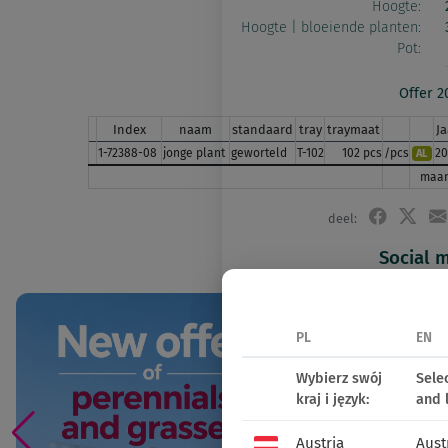
Hoogte:
Hoogte | bloeiende planten:
Pot:
Offer 2
Index
naam
standaard
tray
traymaat
Ja
1-72388-08
jonge plant
geworteld
T-102
102 pcs
/pcs
20
AL
maan
deel:
Social 
PL
EN
Wybierz swój
Sele
kraj i język:
and 
Austria
Aust