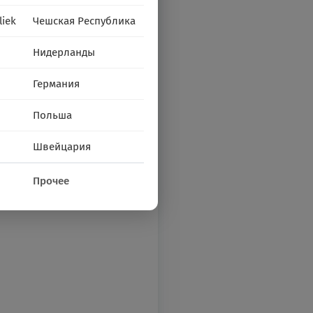
liek
Чешская Республика
Нидерланды
Германия
Польша
Швейцария
Прочее