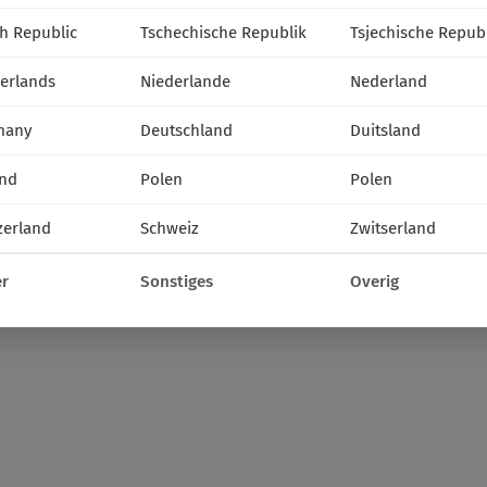
h Republic
Tschechische Republik
Tsjechische Repub
erlands
Niederlande
Nederland
many
Deutschland
Duitsland
nd
Polen
Polen
zerland
Schweiz
Zwitserland
r
Sonstiges
Overig