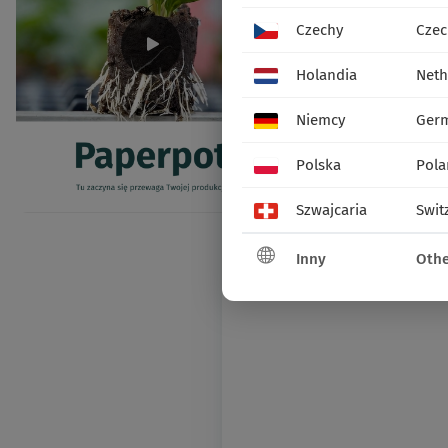
Czechy
Czec
Holandia
Neth
Niemcy
Ger
Polska
Pola
Szwajcaria
Swit
Inny
Othe