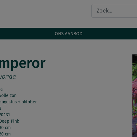
ONS AANBOD
Emperor
ybrida
Ja
volle zon
augustus ÷ oktober
3
70431
Deep Pink
30 cm
30 cm