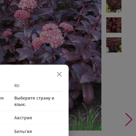
30
31
32
33
34
35
36
30
31
32
33
34
35
36
37
38
39
40
30
31
32
33
34
35
36
37
38
39
40
VIII
IX
X
RU
en
Выберите страну и
язык:
Австрия
Бельгия