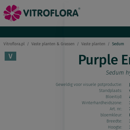
Vitroflora.pl
Vaste planten & Grassen
Vaste planten
Sedum
Purple 
Sedum h
Geweldig voor visuele potproductie:
Standplaats:
Bloeitijd:
Winterhardheidszone:
Art. nr.:
bloemkleur:
Breedte:
Hoogte: