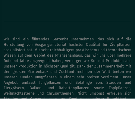
Wir sind ein führendes Gartenbauunternehmen, das sich auf die
Herstellung von Ausgangsmaterial höchster Qualität für Zierpflanzen
spezialisiert hat. Mit sehr reichhaltigem praktischem und theoretischem
Wissen auf dem Gebiet des Pflanzenanbaus, das wir uns über mehrere
Dutzend Jahre angeeignet haben, versorgen wir Sie mit Produkten aus
unserer Produktion in höchster Qualität. Dank der Zusammenarbeit mit
den größten Gartenbau- und Zuchtunternehmen der Welt bieten wir
unseren Kunden Jungpflanzen in einem sehr breiten Sortiment. Unser
Angebot umfasst Jungpflanzen und Setzlinge von: Stauden und
Ziergräsern, Balkon- und Rabattenpflanzen sowie Topfpflanzen,
Weihnachtssterne und Chrysanthemen. Nicht umsonst erfreuen sich
Stauden und Gräser bei unseren Kunden besonderer Beliebtheit –
Vitroflora ist führend im Aufbau des Marktes für Stauden und Ziergräser.
Als qualifizierte Staudengärtnerei ist Vitroflora Mitglied des Polnischen
Baumschulverbandes. Um den Anforderungen unserer Kunden gerecht zu
werden, erweitern wir unser Sortiment jedes Jahr um neue Pflanzenarten
und -sorten.&nbsp;Das hohe Niveau unseres Angebots wird unter
anderem durch zahlreiche Preise, Auszeichnungen und Zertifikate