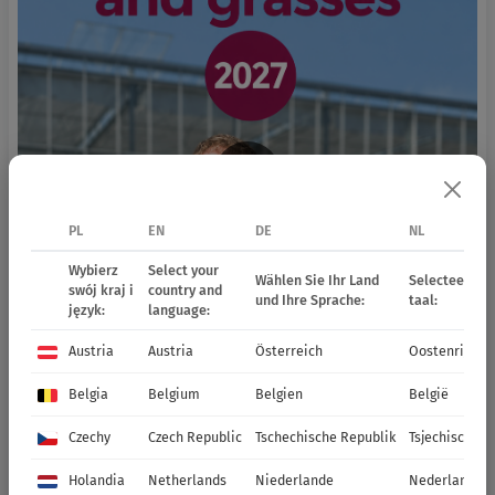
PL
EN
DE
NL
Wybierz
Select your
Wählen Sie Ihr Land
Selecteer uw 
swój kraj i
country and
und Ihre Sprache:
taal:
język:
language:
Austria
Austria
Österreich
Oostenrijk
Belgia
Belgium
Belgien
België
Czechy
Czech Republic
Tschechische Republik
Tsjechische R
Holandia
Netherlands
Niederlande
Nederland