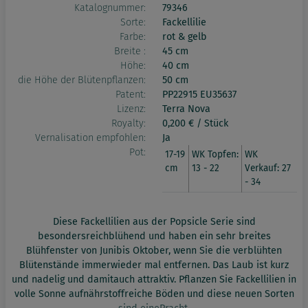
Katalognummer:
79346
Sorte:
Fackellilie
Farbe:
rot & gelb
Breite :
45 cm
Höhe:
40 cm
die Höhe der Blütenpflanzen:
50 cm
Patent:
PP22915 EU35637
Lizenz:
Terra Nova
Royalty:
0,200 € / Stück
Vernalisation empfohlen:
Ja
Pot:
17-19
WK Topfen:
WK
cm
13 - 22
Verkauf: 27
- 34
Diese Fackellilien aus der Popsicle Serie sind
besondersreichblühend und haben ein sehr breites
Blühfenster von Junibis Oktober, wenn Sie die verblühten
Blütenstände immerwieder mal entfernen. Das Laub ist kurz
und nadelig und damitauch attraktiv. Pflanzen Sie Fackellilien in
volle Sonne aufnährstoffreiche Böden und diese neuen Sorten