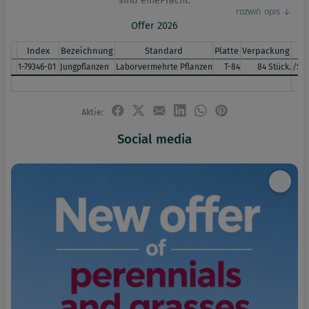
sind einePracht.
Offer 2026
Index
Bezeichnung
Standard
Platte
Verpackung
1-79346-01
Jungpflanzen
Laborvermehrte Pflanzen
T-84
84 Stück.
/Stü
Aktie:
Social media