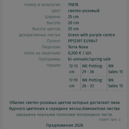
Номер в каталогие:
79878
Цвет:
светло-розовый
Ширина:
25 cm
Высота:
20 cm
Высота цветов:
25 cm
декоративные листья:
Green with purple centre
Патент:
PP12397 EU9847
Лицензия:
Terra Nova
плата за лицензию:
0,200 € / Шт.
Программы:
bi-annuals/spring sale
горшок:
12-13
WK Potting:
WK
cm
29 - 36
Sales: 15
17-19
WK Potting:
WK
cm
26 - 33
Sales: 15
Обилие светло-розовых цветов которые достигают пика
бурного цветения к середине весны.Компактная листва
окрашена черными полосами посередине листа.
Предложение 2026