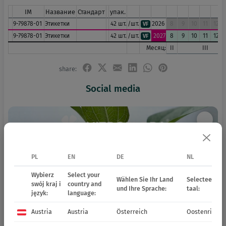
IM
Название
Стандарт
упак.
9-79878-01
Этикетки
42 шт.
/шт.
2026
8
9
10
11
12
VF
9-79878-01
Этикетки
42 шт.
/шт.
2027
8
9
10
11
12
VF
Месяц:
II
III
share:
Social media
PL
EN
DE
NL
Wybierz
Select your
Wählen Sie Ihr Land
Selecteer uw 
swój kraj i
country and
und Ihre Sprache:
taal:
język:
language:
Austria
Austria
Österreich
Oostenrijk