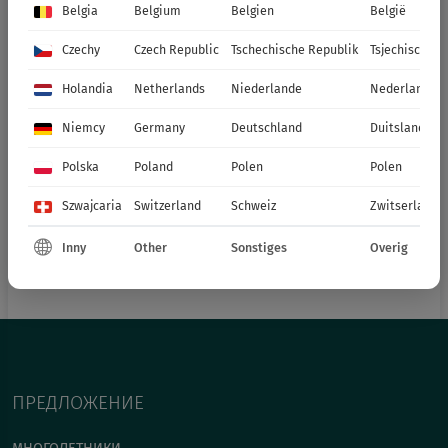
Belgia
Belgium
Belgien
België
Czechy
Czech Republic
Tschechische Republik
Tsjechische R
Holandia
Netherlands
Niederlande
Nederland
Niemcy
Germany
Deutschland
Duitsland
Polska
Poland
Polen
Polen
Szwajcaria
Switzerland
Schweiz
Zwitserland
Inny
Other
Sonstiges
Overig
ПРЕДЛОЖЕНИЕ