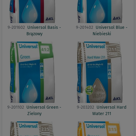
9-201602
Universol Basis -
9-201402
Universol Blue -
Brązowy
Niebieski
9-201102
Universol Green -
9-203202
Universol Hard
Zielony
Water 211