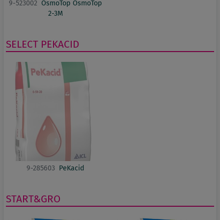
9-523002
OsmoTop OsmoTop
2-3M
SELECT PEKACID
9-285603
PeKacid
START&GRO