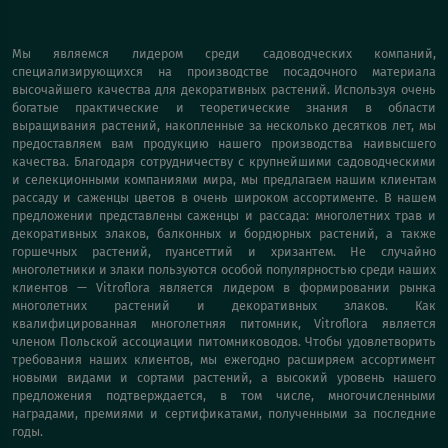
Мы являемся лидером среди садоводческих компаний,
специализирующихся на производстве посадочного материала
высочайшего качества для декоративных растений. Используя очень
богатые практические и теоретические знания в области
выращивания растений, накопленные за несколько десятков лет, мы
предоставляем вам продукцию нашего производства наивысшего
качества. Благодаря сотрудничеству с крупнейшими садоводческими
и селекционными компаниями мира, мы предлагаем нашим клиентам
рассаду и саженцы цветов в очень широком ассортименте. В нашем
предложении представлены саженцы и рассада: многолетних трав и
декоративных злаков, балконных и бордюрных растений, а также
горшечных растений, пуансеттий и хризантем. Не случайно
многолетники и злаки пользуются особой популярностью среди наших
клиентов — Vitroflora является лидером в формировании рынка
многолетних растений и декоративных злаков. Как
квалифицированная многолетняя питомник, Vitroflora является
членом Польской ассоциации питомниководов. Чтобы удовлетворить
требования наших клиентов, мы ежегодно расширяем ассортимент
новыми видами и сортами растений, а высокий уровень нашего
предложения подтверждается, в том числе, многочисленными
наградами, премиями и сертификатами, полученными за последние
годы.