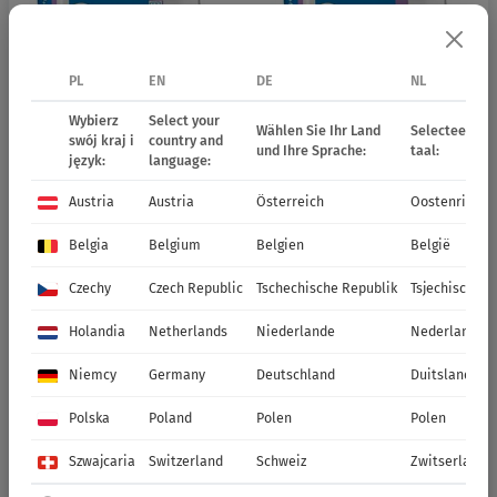
PL
EN
DE
NL
Wybierz
Select your
Wählen Sie Ihr Land
Selecteer uw 
9-215002
Peters Excel CalMag
9-215202
Peters Excel CalMag
swój kraj i
country and
und Ihre Sprache:
taal:
Finisher 14-5-21
Grower 15-5-15
język:
language:
Austria
Austria
Österreich
Oostenrijk
Belgia
Belgium
Belgien
België
Czechy
Czech Republic
Tschechische Republik
Tsjechische R
Holandia
Netherlands
Niederlande
Nederland
Niemcy
Germany
Deutschland
Duitsland
Polska
Poland
Polen
Polen
9-215302
Peters Excel Hard
9-215102
Peters Excel Hard
Water Extra Acidifier 15-14-25
Water Finisher 14-10-26
Szwajcaria
Switzerland
Schweiz
Zwitserland