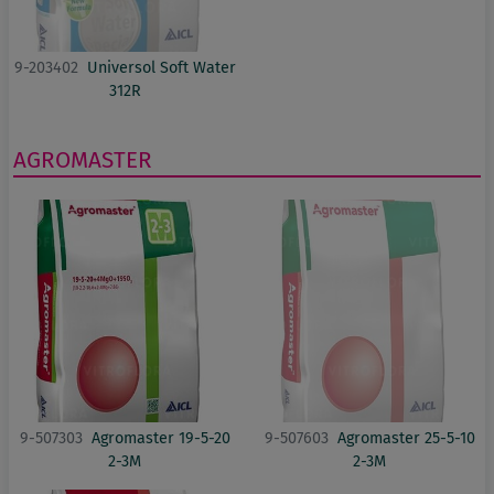
9-203402
Universol Soft Water
312R
AGROMASTER
9-507303
Agromaster 19-5-20
9-507603
Agromaster 25-5-10
2-3M
2-3M