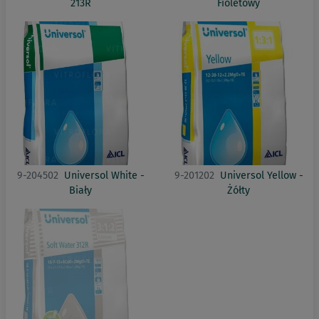
213R
Fioletowy
9-204502
Universol White -
9-201202
Universol Yellow -
Biały
Żółty