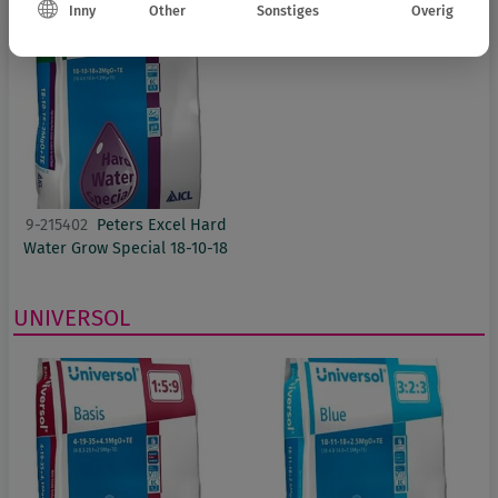
Inny
Other
Sonstiges
Overig
9-215402
Peters Excel Hard
Water Grow Special 18-10-18
UNIVERSOL