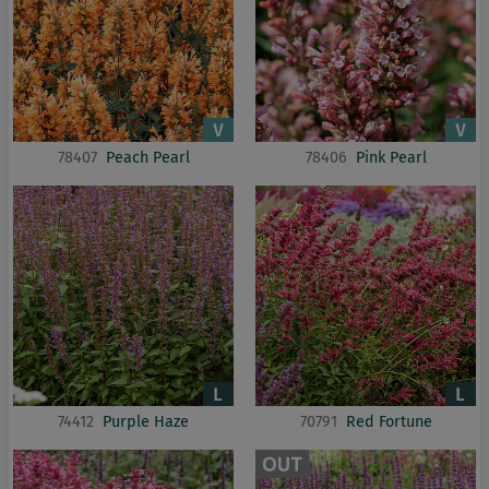
78407
Peach Pearl
78406
Pink Pearl
74412
Purple Haze
70791
Red Fortune