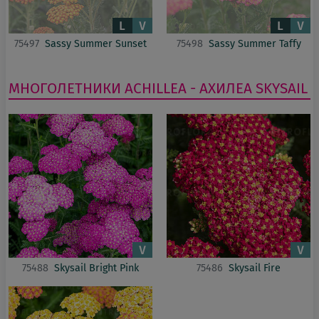
75497
Sassy Summer Sunset
75498
Sassy Summer Taffy
МНОГОЛЕТНИКИ
ACHILLEA - АХИЛЕА
SKYSAIL
75488
Skysail Bright Pink
75486
Skysail Fire