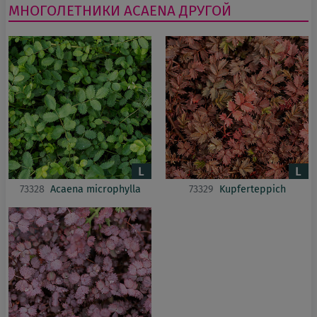
МНОГОЛЕТНИКИ
ACAENA
ДРУГОЙ
73328
Acaena microphylla
73329
Kupferteppich