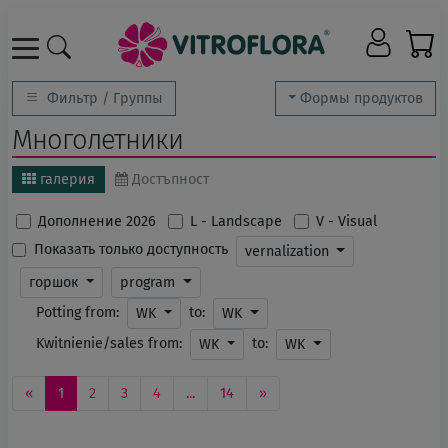
Фильтр / Группы
Формы продуктов
Многолетники
галерия
Достъпност
Дополнение 2026
L - Landscape
V - Visual
Показать только доступность
vernalization
горшок
program
Potting from:
to:
WK
WK
Kwitnienie/sales from:
to:
WK
WK
«
1
2
3
4
...
14
»