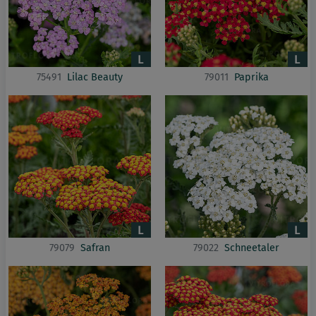
75491
Lilac Beauty
79011
Paprika
79079
Safran
79022
Schneetaler