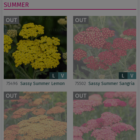
SUMMER
75496
Sassy Summer Lemon
75502
Sassy Summer Sangria