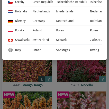
Czechy
Czech Republic
Tschechische Republik
Tsjechische R
Holandia
Netherlands
Niederlande
Nederland
Niemcy
Germany
Deutschland
Duitsland
74409
Fleur
74410
Little Adder
Polska
Poland
Polen
Polen
Szwajcaria
Switzerland
Schweiz
Zwitserland
Inny
Other
Sonstiges
Overig
74411
Mango Tango
75402
Morello