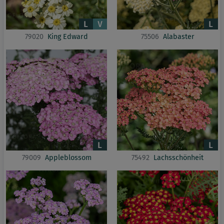
79020
King Edward
75506
Alabaster
79009
Appleblossom
75492
Lachsschönheit