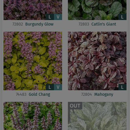
72802
Burgundy Glow
72803
Catlin's Giant
74483
Gold Chang
72804
Mahogany