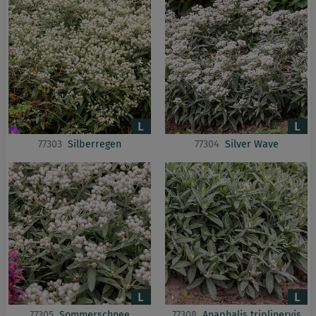
77303
Silberregen
77304
Silver Wave
77305
Sommerschnee
77308
Anaphalis triplinervis