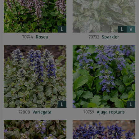
70744
Rosea
70732
Sparkler
72808
Variegata
70759
Ajuga reptans