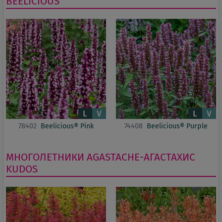
BEELICIOUS
78402
Beelicious® Pink
74408
Beelicious® Purple
МНОГОЛЕТНИКИ
AGASTACHE-АГАСТАХИС
KUDOS