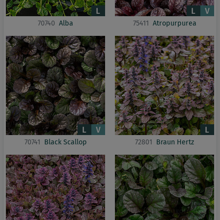
70740
Alba
75411
Atropurpurea
70741
Black Scallop
72801
Braun Hertz