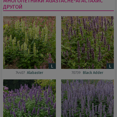
МНОГОЛЕТНИКИ
AGASTACHE-АГАСТАХИС
ДРУГОЙ
74407
Alabaster
70739
Black Adder