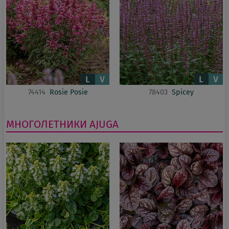
74414
Rosie Posie
78403
Spicey
МНОГОЛЕТНИКИ
AJUGA