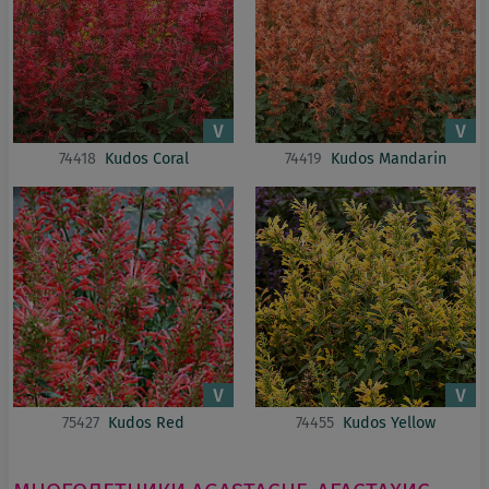
74418
Kudos Coral
74419
Kudos Mandarin
75427
Kudos Red
74455
Kudos Yellow