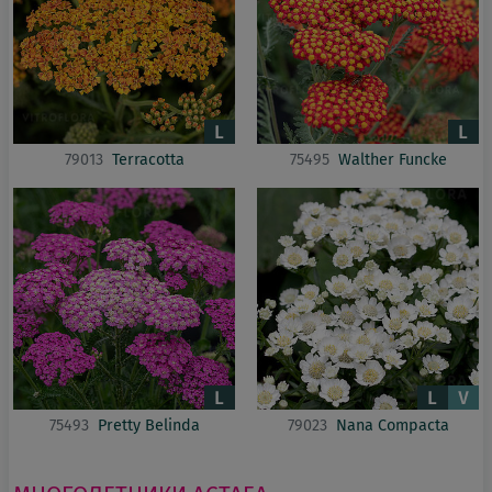
79013
Terracotta
75495
Walther Funcke
75493
Pretty Belinda
79023
Nana Compacta