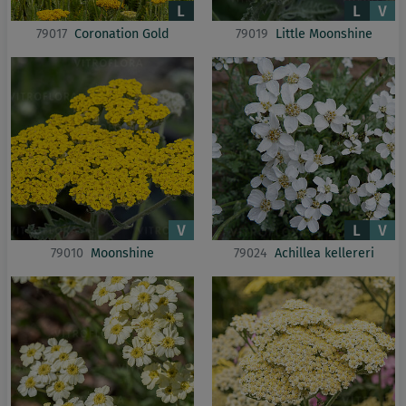
79017
Coronation Gold
79019
Little Moonshine
79010
Moonshine
79024
Achillea kellereri