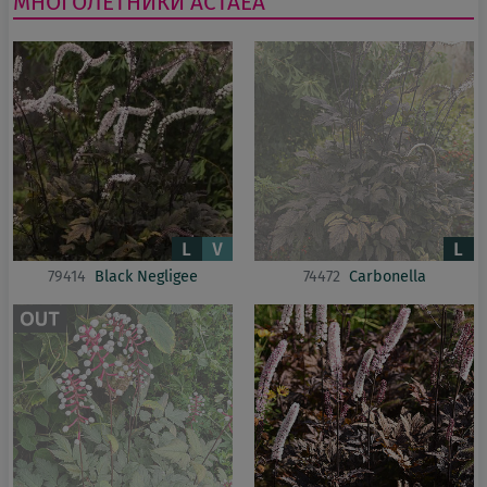
МНОГОЛЕТНИКИ
ACTAEA
79414
Black Negligee
74472
Carbonella