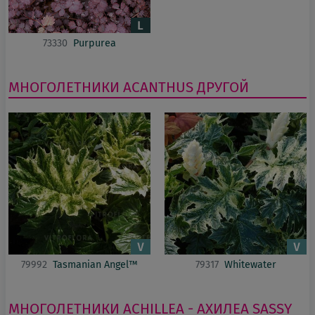
73330
Purpurea
МНОГОЛЕТНИКИ
ACANTHUS
ДРУГОЙ
79992
Tasmanian Angel™
79317
Whitewater
МНОГОЛЕТНИКИ
ACHILLEA - АХИЛЕА
SASSY