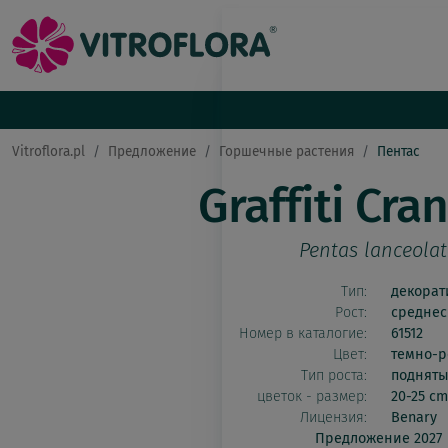
Vitroflora.pl
Предложение
Горшечные растения
Пентас
Graffiti Cra
Pentas lanceola
Тип:
декора
Рост:
средне
Номер в каталогие:
61512
Цвет:
темно-
Тип роста:
поднят
цветок - размер:
20-25 cm
Лицензия:
Benary
Предложение 2027