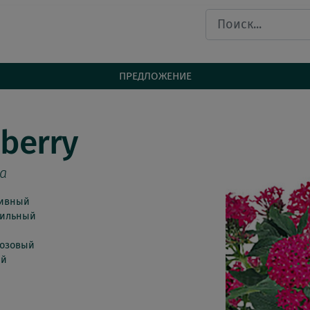
ПРЕДЛОЖЕНИЕ
nberry
ta
тивный
сильный
розовый
ый