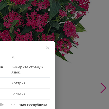
RU
en
Выберите страну и
язык:
Австрия
Бельгия
liek
Чешская Республика