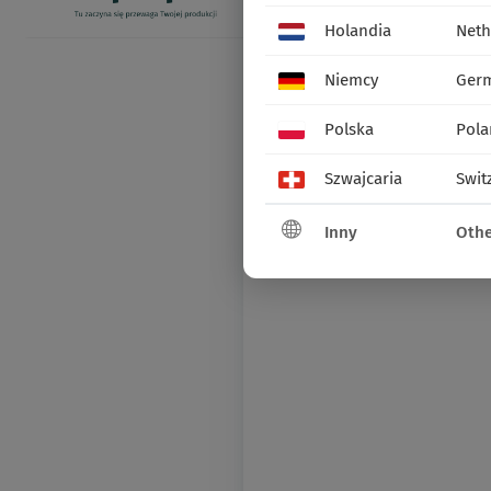
Holandia
Neth
Niemcy
Ger
Polska
Pola
Szwajcaria
Swit
Inny
Othe