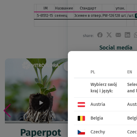
IM
Название
Стандарт
упак.
5-61512-15
сеянец
3семен в отвер.
PW-126
128 шт.
/шт.
share:
Social media
PL
EN
Wybierz swój
Sele
kraj i język:
and 
Austria
Aust
Belgia
Belg
Czechy
Czec