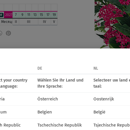
2027
7
9
11
13
15
17
19
VF
Месяц:
II
III
IV
V
DE
NL
ct your country
Wählen Sie Ihr Land und
Selecteer uw land 
language:
Ihre Sprache:
taal:
ria
Österreich
Oostenrijk
ium
Belgien
België
h Republic
Tschechische Republik
Tsjechische Repub